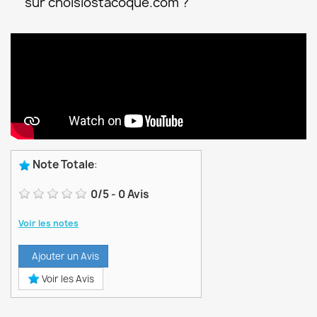
sur choisiostacoque.com ?
Note Totale
:
0
/
5
-
0
Avis
Voir les notes
Ajouter un Avis
Voir les Avis