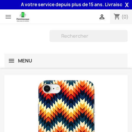
X
A votre service depuis plus de 15 ans. Livraison 48H a
shopping_cart


(0)
MENU