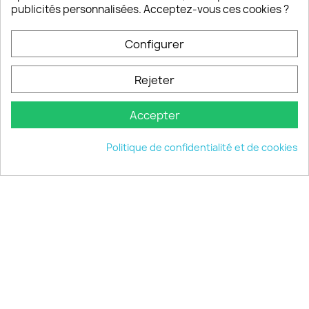
publicités personnalisées. Acceptez-vous ces cookies ?
Configurer
PRODUITS

Rejeter
INFORMATIONS

Accepter
VOTRE COMPTE

Politique de confidentialité et de cookies
INFORMATIONS
keyboard_arrow_down
© 2026 - choisistacoque.com