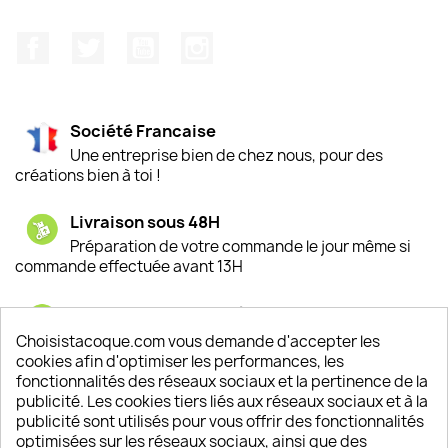
Facebook
Twitter
YouTube
Instagram
Société Francaise
Une entreprise bien de chez nous, pour des
créations bien à toi !
Livraison sous 48H
Préparation de votre commande le jour même si
commande effectuée avant 13H
Satisfaction de nos clients
Depuis 2009, entre 92% et 94% de nos clients
Choisistacoque.com vous demande d'accepter les
sont satisfaits de nos produits
cookies afin d'optimiser les performances, les
fonctionnalités des réseaux sociaux et la pertinence de la
publicité. Les cookies tiers liés aux réseaux sociaux et à la
Un SAV à votre écoute
publicité sont utilisés pour vous offrir des fonctionnalités
Notre SAV est disponible 6/7J de 10h à 18H
optimisées sur les réseaux sociaux, ainsi que des