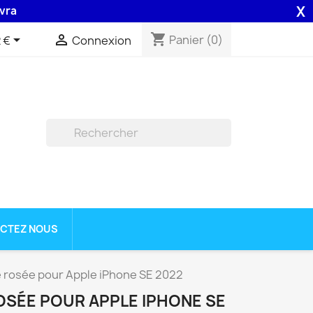
X
on 48H assurée par la Poste .
shopping_cart


Panier
(0)
 €
Connexion

CTEZ NOUS
 rosée pour Apple iPhone SE 2022
SÉE POUR APPLE IPHONE SE