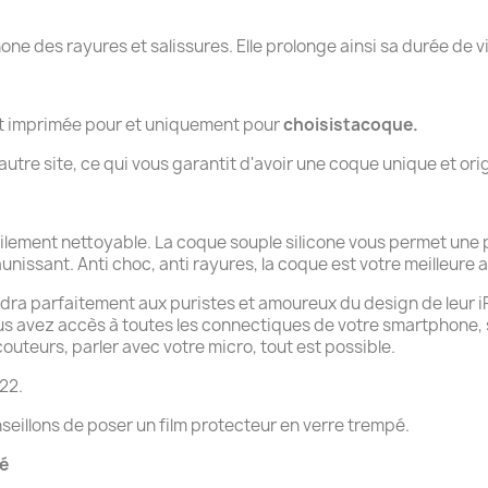
.
hone des rayures et salissures. Elle prolonge ainsi sa durée de v
nt imprimée pour et uniquement pour
choisistacoque.
tre site, ce qui vous garantit d'avoir une coque unique et orig
cilement nettoyable. La coque souple silicone vous permet une 
aunissant. Anti choc, anti rayures, la coque est votre meilleure al
dra parfaitement aux puristes et amoureux du design de leur iPho
ous avez accès à toutes les connectiques de votre smartphone,
uteurs, parler avec votre micro, tout est possible.
22.
seillons de poser un film protecteur en verre trempé.
té