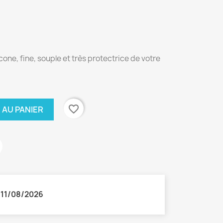
one, fine, souple et très protectrice de votre
favorite_border
 AU PANIER
:
11/08/2026