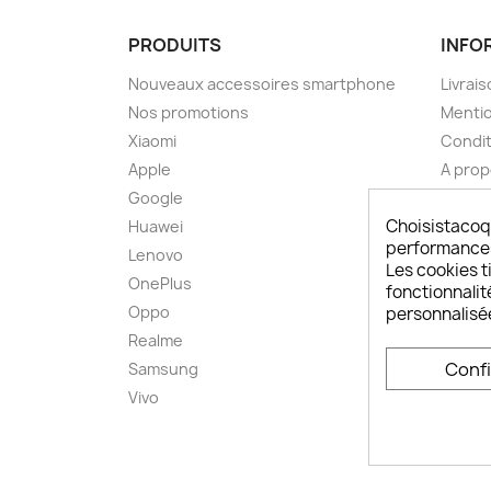
PRODUITS
INFO
Nouveaux accessoires smartphone
Livrais
Nos promotions
Mentio
Xiaomi
Condit
Apple
A pro
Google
Paieme
Choisistacoq
Huawei
Retou
performances,
Lenovo
Livrai
Les cookies ti
OnePlus
FAQ ch
fonctionnalit
Oppo
Comme
personnalisé
smart
Realme
Conta
Conf
Samsung
Plan d
Vivo