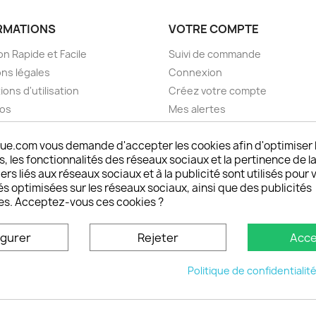
RMATIONS
VOTRE COMPTE
on Rapide et Facile
Suivi de commande
ns légales
Connexion
ions d'utilisation
Créez votre compte
pos
Mes alertes
nt sécurisé choisistacoque
ue.com vous demande d'accepter les cookies afin d'optimiser 
rs et remboursements
 les fonctionnalités des réseaux sociaux et la pertinence de la
son DOM TOM et outremer
ers liés aux réseaux sociaux et à la publicité sont utilisés pour 
oisistacoque
és optimisées sur les réseaux sociaux, ainsi que des publicités
nt personnaliser son
es. Acceptez-vous ces cookies ?
phone
ctez-nous
igurer
Rejeter
Acce
u site
Politique de confidentialit
© 2026 - choisistacoque.com