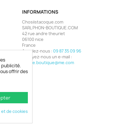
INFORMATIONS
Chosiistacoque.com
SARL PHON-BOUTIQUE.COM
42 rue andre theuriet
06100 nice
France
Appelez-nous :
09 87 35 09 96
Envoyez-nous un e-mail :
les
phone.boutique@me.com
 publicité.
vous offrir des
pter
é et de cookies