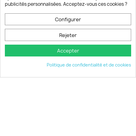
publicités personnalisées. Acceptez-vous ces cookies ?
Configurer
PRODUITS

Rejeter
INFORMATIONS

Accepter
VOTRE COMPTE

Politique de confidentialité et de cookies
INFORMATIONS
keyboard_arrow_down
© 2026 - choisistacoque.com