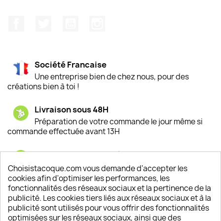
Facebook
Twitter
YouTube
Instagram
Société Francaise
Une entreprise bien de chez nous, pour des
créations bien à toi !
Livraison sous 48H
Préparation de votre commande le jour même si
commande effectuée avant 13H
Satisfaction de nos clients
Depuis 2009, entre 92% et 94% de nos clients
Choisistacoque.com vous demande d'accepter les
sont satisfaits de nos produits
cookies afin d'optimiser les performances, les
fonctionnalités des réseaux sociaux et la pertinence de la
publicité. Les cookies tiers liés aux réseaux sociaux et à la
Un SAV à votre écoute
publicité sont utilisés pour vous offrir des fonctionnalités
Notre SAV est disponible 6/7J de 10h à 18H
optimisées sur les réseaux sociaux, ainsi que des