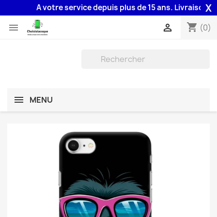
X
A votre service depuis plus de 15 ans. Livraison 48H 
shopping_cart


(0)
MENU