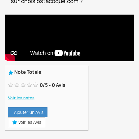
sur choisiostacoque.com ?
Note Totale
:
0
/
5
-
0
Avis
Voir les notes
Ajouter un Avis
Voir les Avis