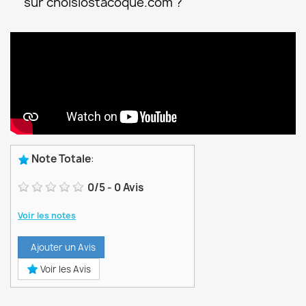
sur choisiostacoque.com ?
Note Totale
:
0
/
5
-
0
Avis
Voir les notes
Ajouter un Avis
Voir les Avis