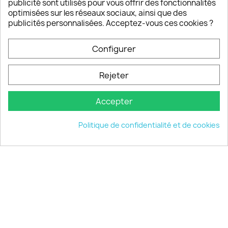
publicité sont utilisés pour vous offrir des fonctionnalités
optimisées sur les réseaux sociaux, ainsi que des
publicités personnalisées. Acceptez-vous ces cookies ?
PRODUITS

Configurer
INFORMATIONS

Rejeter
VOTRE COMPTE

Accepter
INFORMATIONS
keyboard_arrow_down
Politique de confidentialité et de cookies
© 2026 - choisistacoque.com