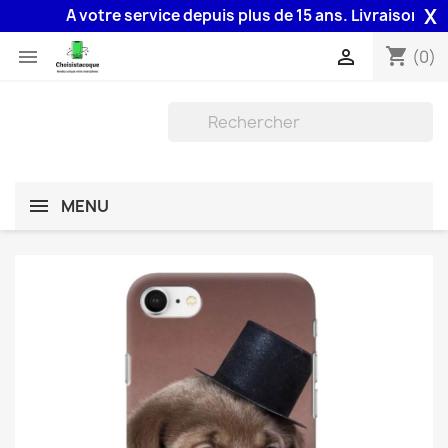
X
A votre service depuis plus de 15 ans. Livraison 48H as
shopping_cart


(0)
MENU