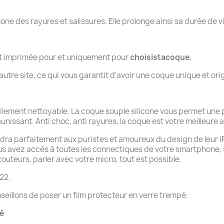
.
hone des rayures et salissures. Elle prolonge ainsi sa durée de v
nt imprimée pour et uniquement pour
choisistacoque.
tre site, ce qui vous garantit d'avoir une coque unique et orig
cilement nettoyable. La coque souple silicone vous permet une 
aunissant. Anti choc, anti rayures, la coque est votre meilleure al
dra parfaitement aux puristes et amoureux du design de leur iPho
ous avez accès à toutes les connectiques de votre smartphone,
uteurs, parler avec votre micro, tout est possible.
22.
seillons de poser un film protecteur en verre trempé.
té