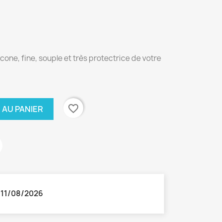
one, fine, souple et très protectrice de votre
favorite_border
 AU PANIER
:
11/08/2026