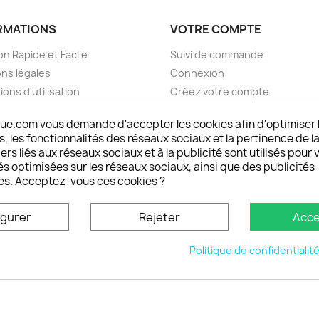
RMATIONS
VOTRE COMPTE
on Rapide et Facile
Suivi de commande
ns légales
Connexion
ions d'utilisation
Créez votre compte
pos
Mes alertes
ue.com vous demande d'accepter les cookies afin d'optimiser 
nt sécurisé choisistacoque
 les fonctionnalités des réseaux sociaux et la pertinence de la
rs et remboursements
ers liés aux réseaux sociaux et à la publicité sont utilisés pour 
son DOM TOM et outremer
és optimisées sur les réseaux sociaux, ainsi que des publicités
es. Acceptez-vous ces cookies ?
oisistacoque
nt personnaliser son
igurer
Rejeter
Acce
phone
ctez-nous
Politique de confidentialit
u site
© 2026 - choisistacoque.com