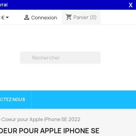
X
n 48H assurée par la Poste .
shopping_cart


Panier
(0)
 €
Connexion

CTEZ NOUS
 Coeur pour Apple iPhone SE 2022
EUR POUR APPLE IPHONE SE