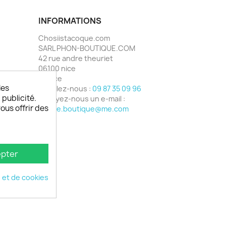
INFORMATIONS
Chosiistacoque.com
SARL PHON-BOUTIQUE.COM
42 rue andre theuriet
06100 nice
France
les
Appelez-nous :
09 87 35 09 96
 publicité.
Envoyez-nous un e-mail :
vous offrir des
phone.boutique@me.com
pter
é et de cookies