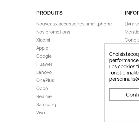
PRODUITS
INFO
Nouveaux accessoires smartphone
Livrais
Nos promotions
Mentio
Xiaomi
Condit
Apple
A pro
Choisistacoq
Google
Paieme
performances,
Huawei
Retou
Les cookies ti
Lenovo
Livrai
fonctionnalit
personnalisé
OnePlus
FAQ ch
Oppo
Comme
Conf
smart
Realme
Conta
Samsung
Plan d
Vivo