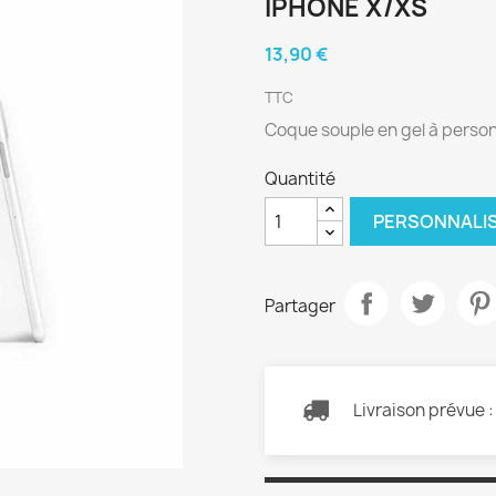
IPHONE X/XS
13,90 €
TTC
Coque souple en gel à person
Quantité
PERSONNALI
Partager
Livraison prévue 