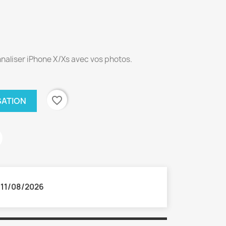
naliser iPhone X/Xs avec vos photos.
favorite_border
SATION
:
11/08/2026