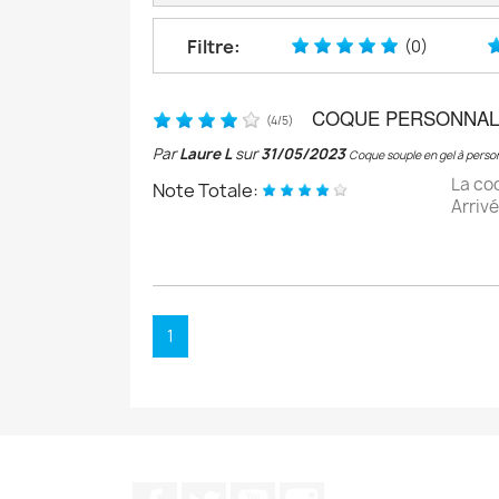
Filtre:
(0)
COQUE PERSONNAL
(
4
/
5
)
Par
Laure L
sur
31/05/2023
Coque souple en gel à person
La co
Note Totale:
Arrivé
1
Facebook
Twitter
YouTube
Instagram