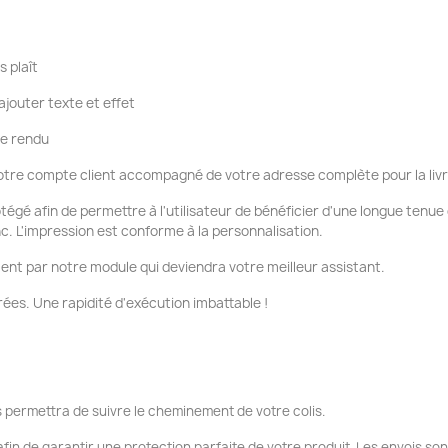
s plaît
ajouter texte et effet
re rendu
tre compte client accompagné de votre adresse complète pour la liv
otégé afin de permettre à l'utilisateur de bénéficier d'une longue tenu
nc. L'impression est conforme à la personnalisation.
ent par notre module qui deviendra votre meilleur assistant.
ées. Une rapidité d'exécution imbattable !
 permettra de suivre le cheminement de votre colis.
fin de garantir une protection parfaite de votre produit. Les envois so