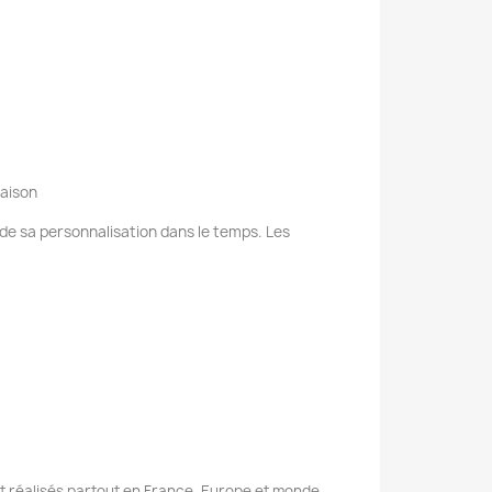
raison
e de sa personnalisation dans le temps. Les
nt réalisés partout en France, Europe et monde.