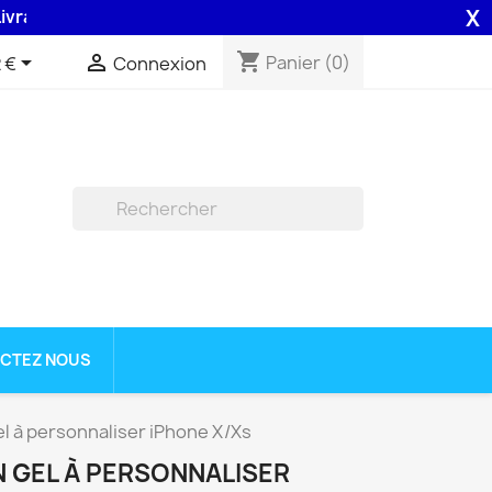
X
on 48H assurée par la Poste .
shopping_cart


Panier
(0)
 €
Connexion

CTEZ NOUS
l à personnaliser iPhone X/Xs
 GEL À PERSONNALISER