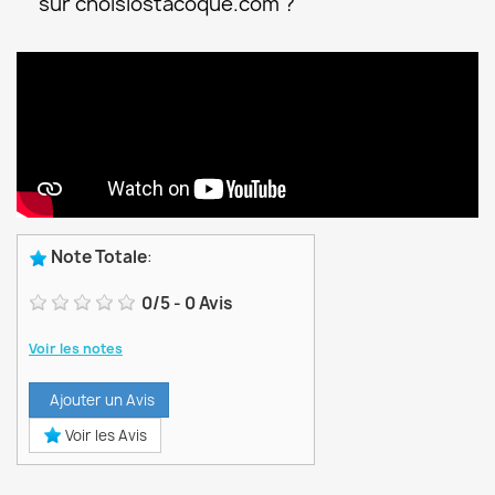
sur choisiostacoque.com ?
Note Totale
:
0
/
5
-
0
Avis
Voir les notes
Ajouter un Avis
Voir les Avis