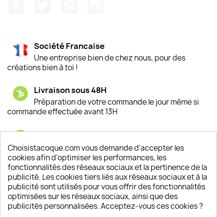
Facebook
Twitter
YouTube
Instagram
Société Francaise
Une entreprise bien de chez nous, pour des
créations bien à toi !
Livraison sous 48H
Préparation de votre commande le jour même si
commande effectuée avant 13H
Satisfaction de nos clients
Depuis 2009, entre 92% et 94% de nos clients
Choisistacoque.com vous demande d'accepter les
sont satisfaits de nos produits
cookies afin d'optimiser les performances, les
fonctionnalités des réseaux sociaux et la pertinence de la
publicité. Les cookies tiers liés aux réseaux sociaux et à la
Un SAV à votre écoute
publicité sont utilisés pour vous offrir des fonctionnalités
Notre SAV est disponible 6/7J de 10h à 18H
optimisées sur les réseaux sociaux, ainsi que des
publicités personnalisées. Acceptez-vous ces cookies ?