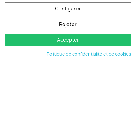
Configurer
PRODUITS

Rejeter
INFORMATIONS

Accepter
VOTRE COMPTE

Politique de confidentialité et de cookies
INFORMATIONS
keyboard_arrow_down
© 2026 - choisistacoque.com