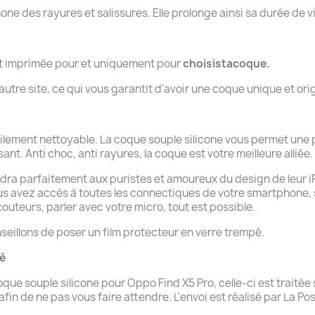
hone des rayures et salissures. Elle prolonge ainsi sa durée de v
nt imprimée pour et uniquement pour
choisistacoque.
tre site, ce qui vous garantit d'avoir une coque unique et orig
cilement nettoyable. La coque souple silicone vous permet une 
sant. Anti choc, anti rayures, la coque est votre meilleure alliée.
dra parfaitement aux puristes et amoureux du design de leur iPho
ous avez accès à toutes les connectiques de votre smartphone,
uteurs, parler avec votre micro, tout est possible.
seillons de poser un film protecteur en verre trempé.
té
 souple silicone pour Oppo Find X5 Pro, celle-ci est traitée 
n de ne pas vous faire attendre. L'envoi est réalisé par La Pos