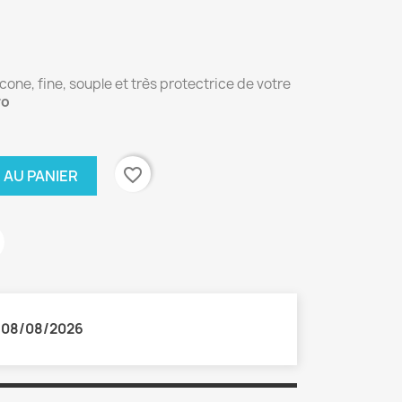
one, fine, souple et très protectrice de votre
ro
favorite_border
 AU PANIER
:
08/08/2026