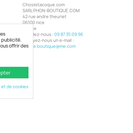
Chosiistacoque.com
SARL PHON-BOUTIQUE.COM
42 rue andre theuriet
06100 nice
France
les
Appelez-nous :
09 87 35 09 96
 publicité.
Envoyez-nous un e-mail :
vous offrir des
phone.boutique@me.com
pter
é et de cookies