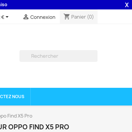
X
48H assurée par la Poste .
shopping_cart


Panier
(0)
 €
Connexion

CTEZ NOUS
po Find X5 Pro
R OPPO FIND X5 PRO