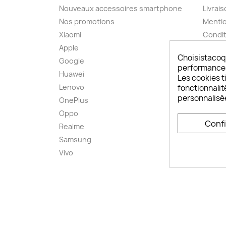
Nouveaux accessoires smartphone
Livrais
Nos promotions
Mentio
Xiaomi
Condit
Apple
A pro
Choisistacoq
Google
Paieme
performances,
Huawei
Retou
Les cookies ti
Lenovo
Livrai
fonctionnalit
personnalisé
OnePlus
FAQ ch
Oppo
Comme
Conf
smart
Realme
Conta
Samsung
Plan d
Vivo