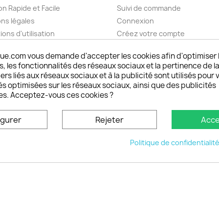
on Rapide et Facile
Suivi de commande
ns légales
Connexion
ions d'utilisation
Créez votre compte
pos
Mes alertes
ue.com vous demande d'accepter les cookies afin d'optimiser 
nt sécurisé choisistacoque
 les fonctionnalités des réseaux sociaux et la pertinence de la
rs et remboursements
ers liés aux réseaux sociaux et à la publicité sont utilisés pour 
son DOM TOM et outremer
és optimisées sur les réseaux sociaux, ainsi que des publicités
es. Acceptez-vous ces cookies ?
oisistacoque
nt personnaliser son
igurer
Rejeter
Acce
phone
ctez-nous
Politique de confidentialit
u site
© 2026 - choisistacoque.com