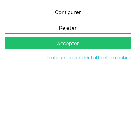
PRODUITS

Configurer
INFORMATIONS

Rejeter
VOTRE COMPTE

Accepter
INFORMATIONS
keyboard_arrow_down
Politique de confidentialité et de cookies
© 2026 - choisistacoque.com