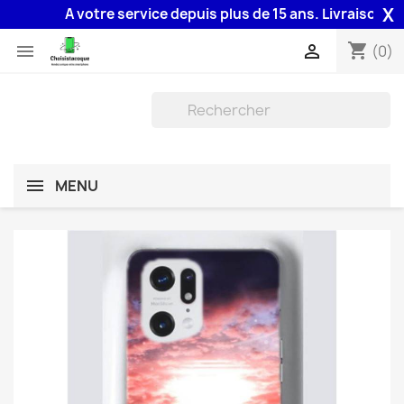
X
A votre service depuis plus de 15 ans. Livraison 48H a
shopping_cart


(0)
MENU