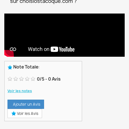
sur choisiostacoque.com ?
Note Totale
:
0
/
5
-
0
Avis
Voir les notes
Ajouter un Avis
Voir les Avis