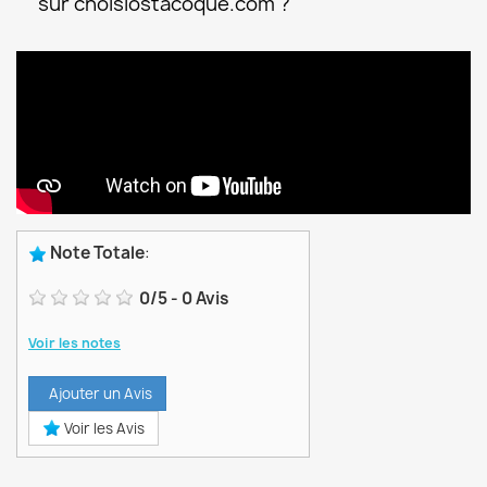
sur choisiostacoque.com ?
Note Totale
:
0
/
5
-
0
Avis
Voir les notes
Ajouter un Avis
Voir les Avis