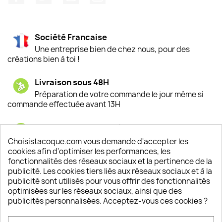
Société Francaise
Une entreprise bien de chez nous, pour des
créations bien à toi !
Livraison sous 48H
Préparation de votre commande le jour même si
commande effectuée avant 13H
Satisfaction de nos clients
Depuis 2009, entre 92% et 94% de nos clients
Choisistacoque.com vous demande d'accepter les
sont satisfaits de nos produits
cookies afin d'optimiser les performances, les
fonctionnalités des réseaux sociaux et la pertinence de la
publicité. Les cookies tiers liés aux réseaux sociaux et à la
Un SAV à votre écoute
publicité sont utilisés pour vous offrir des fonctionnalités
Notre SAV est disponible 6/7J de 10h à 18H
optimisées sur les réseaux sociaux, ainsi que des
publicités personnalisées. Acceptez-vous ces cookies ?