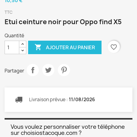
10,50 €
TTC
Etui ceinture noir pour Oppo find X5
Quantité

favorite_border
AJOUTER AU PANIER
Partager
Livraison prévue :
11/08/2026
Vous voulez personnaliser votre téléphone
sur choisiostacoque.com ?