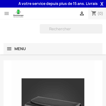
X
A votre service depuis plus de 15 ans. Livraison 48H
shopping_cart


(0)
MENU