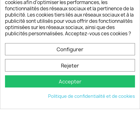
sont satisfaits de nos produits
cookies afin d'optimiser les performances, les
fonctionnalités des réseaux sociaux et la pertinence de la
publicité. Les cookies tiers liés aux réseaux sociaux et à la
Un SAV à votre écoute
publicité sont utilisés pour vous offrir des fonctionnalités
Notre SAV est disponible 6/7J de 10h à 18H
optimisées sur les réseaux sociaux, ainsi que des
publicités personnalisées. Acceptez-vous ces cookies ?
Configurer
PRODUITS

Rejeter
INFORMATIONS

Accepter
VOTRE COMPTE

Politique de confidentialité et de cookies
INFORMATIONS
keyboard_arrow_down
© 2026 - choisistacoque.com