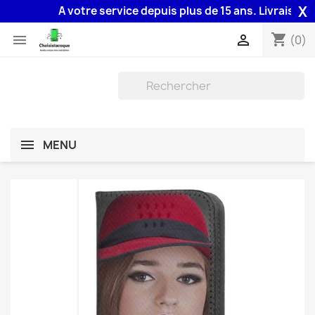
X
A votre service depuis plus de 15 ans. Livraison 48H
shopping_cart


(0)
MENU