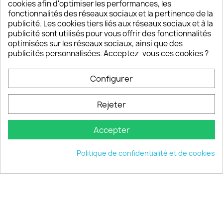
sont satisfaits de nos produits
cookies afin d'optimiser les performances, les
fonctionnalités des réseaux sociaux et la pertinence de la
publicité. Les cookies tiers liés aux réseaux sociaux et à la
Un SAV à votre écoute
publicité sont utilisés pour vous offrir des fonctionnalités
Notre SAV est disponible 6/7J de 10h à 18H
optimisées sur les réseaux sociaux, ainsi que des
publicités personnalisées. Acceptez-vous ces cookies ?
Configurer
PRODUITS

Rejeter
INFORMATIONS

Accepter
VOTRE COMPTE

Politique de confidentialité et de cookies
INFORMATIONS
keyboard_arrow_down
© 2026 - choisistacoque.com