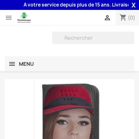
X
A votre service depuis plus de 15 ans. Livraison 48H 
shopping_cart


(0)
MENU