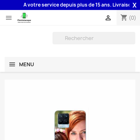
X
A votre service depuis plus de 15 ans. Livraison 48H 
shopping_cart


(0)
MENU