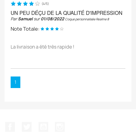
(
4
/
5
)
UN PEU DÉÇU DE LA QUALITÉ D'IMPRESSION
Par
Samuel
sur
01/08/2022
Coque personnalisée Realme 8
Note Totale:
La livraison a été très rapide !
1
Facebook
Twitter
YouTube
Instagram