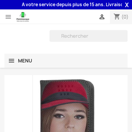
X
A votre service depuis plus de 15 ans. Livraison 48H a
shopping_cart


(0)
MENU