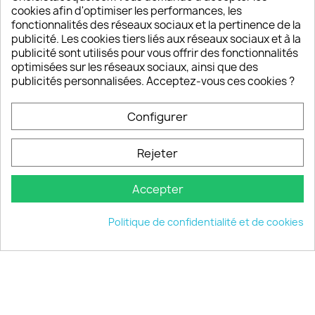
cookies afin d'optimiser les performances, les
Un SAV à votre écoute
fonctionnalités des réseaux sociaux et la pertinence de la
Notre SAV est disponible 6/7J de 10h à 18H
publicité. Les cookies tiers liés aux réseaux sociaux et à la
publicité sont utilisés pour vous offrir des fonctionnalités
optimisées sur les réseaux sociaux, ainsi que des
publicités personnalisées. Acceptez-vous ces cookies ?
PRODUITS

Configurer
INFORMATIONS

Rejeter
VOTRE COMPTE

Accepter
INFORMATIONS
keyboard_arrow_down
Politique de confidentialité et de cookies
© 2026 - choisistacoque.com