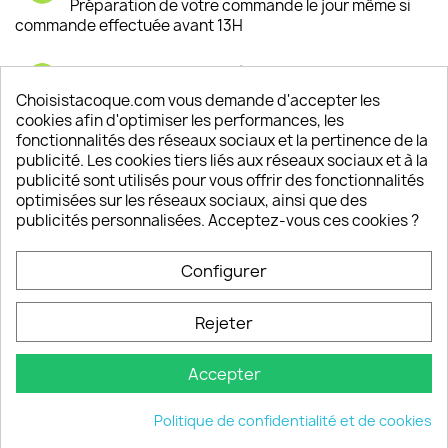
Préparation de votre commande le jour même si
commande effectuée avant 13H
Satisfaction de nos clients
Depuis 2009, entre 92% et 94% de nos clients
Choisistacoque.com vous demande d'accepter les
sont satisfaits de nos produits
cookies afin d'optimiser les performances, les
fonctionnalités des réseaux sociaux et la pertinence de la
publicité. Les cookies tiers liés aux réseaux sociaux et à la
Un SAV à votre écoute
publicité sont utilisés pour vous offrir des fonctionnalités
Notre SAV est disponible 6/7J de 10h à 18H
optimisées sur les réseaux sociaux, ainsi que des
publicités personnalisées. Acceptez-vous ces cookies ?
Configurer
PRODUITS

Rejeter
INFORMATIONS

Accepter
VOTRE COMPTE

Politique de confidentialité et de cookies
INFORMATIONS
keyboard_arrow_down