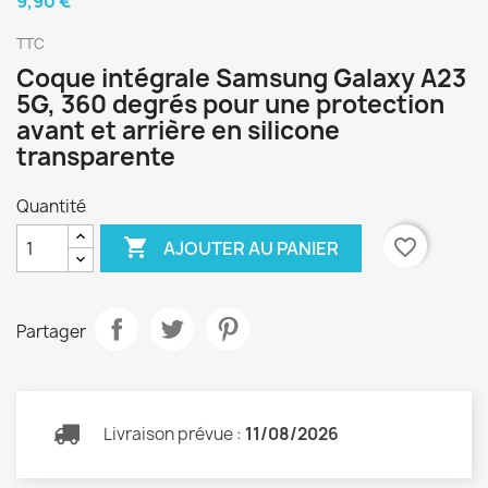
9,90 €
TTC
Coque intégrale Samsung Galaxy A23
5G, 360 degrés pour une protection
avant et arrière en silicone
transparente
Quantité

favorite_border
AJOUTER AU PANIER
Partager
Livraison prévue :
11/08/2026