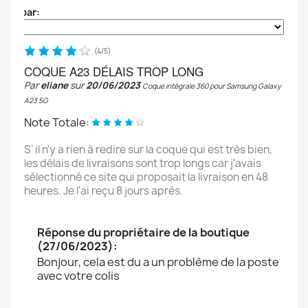
Trier par:
(
4
/
5
)
COQUE A23 DÉLAIS TROP LONG
Par
eliane
sur
20/06/2023
Coque intégrale 360 pour Samsung Galaxy
A23 5G
Note Totale:
S' il n'y a rien à redire sur la coque qui est très bien,
les délais de livraisons sont trop longs car j'avais
sélectionné ce site qui proposait la livraison en 48
heures. Je l'ai reçu 8 jours après.
Réponse du propriétaire de la boutique
(27/06/2023):
Bonjour, cela est du a un problème de la poste
avec votre colis