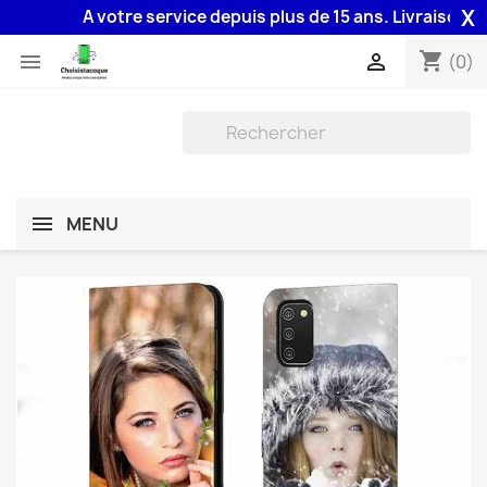
X
A votre service depuis plus de 15 ans. Livraison 48H 
shopping_cart


(0)
MENU