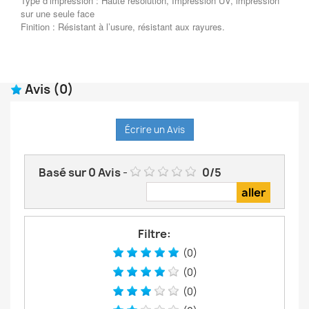
Type d’impression : Haute résolution, Impression UV, impression
sur une seule face
Finition : Résistant à l’usure, résistant aux rayures.
Avis
(0)
Écrire un Avis
Basé sur
0
Avis
-
0
/
5
Filtre:
(0)
(0)
(0)