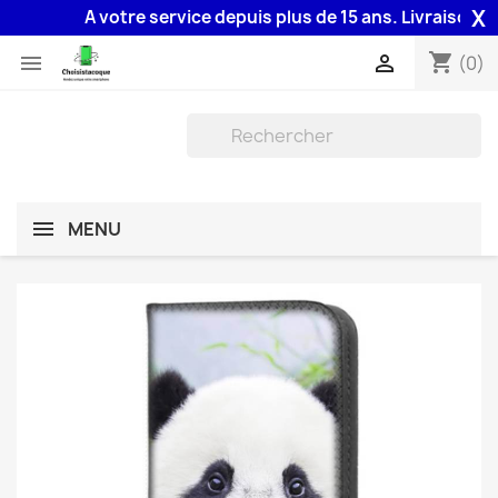
X
A votre service depuis plus de 15 ans. Livraison 48H 
shopping_cart


(0)
MENU