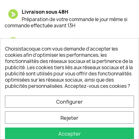
Livraison sous 48H
Préparation de votre commande le jour même si
commande effectuée avant 13H
Satisfaction de nos clients
Depuis 2009, entre 92% et 94% de nos clients
Choisistacoque.com vous demande d'accepter les
sont satisfaits de nos produits
cookies afin d'optimiser les performances, les
fonctionnalités des réseaux sociaux et la pertinence de la
publicité. Les cookies tiers liés aux réseaux sociaux et à la
Un SAV à votre écoute
publicité sont utilisés pour vous offrir des fonctionnalités
Notre SAV est disponible 6/7J de 10h à 18H
optimisées sur les réseaux sociaux, ainsi que des
publicités personnalisées. Acceptez-vous ces cookies ?
Configurer
PRODUITS

Rejeter
INFORMATIONS

Accepter
VOTRE COMPTE
