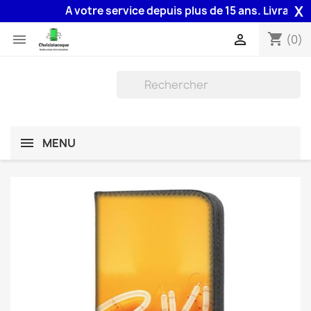
X
A votre service depuis plus de 15 ans. Livraison 4
shopping_cart


(0)
MENU