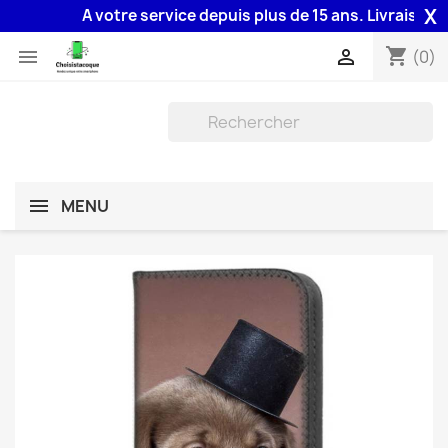
X
A votre service depuis plus de 15 ans. Livraison 48H
shopping_cart


(0)
MENU