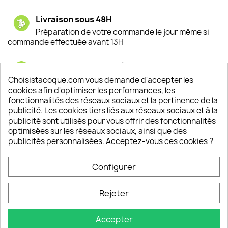
Livraison sous 48H
Préparation de votre commande le jour même si
commande effectuée avant 13H
Satisfaction de nos clients
Depuis 2009, entre 92% et 94% de nos clients
Choisistacoque.com vous demande d'accepter les
sont satisfaits de nos produits
cookies afin d'optimiser les performances, les
fonctionnalités des réseaux sociaux et la pertinence de la
publicité. Les cookies tiers liés aux réseaux sociaux et à la
Un SAV à votre écoute
publicité sont utilisés pour vous offrir des fonctionnalités
Notre SAV est disponible 6/7J de 10h à 18H
optimisées sur les réseaux sociaux, ainsi que des
publicités personnalisées. Acceptez-vous ces cookies ?
Configurer
PRODUITS

Rejeter
INFORMATIONS

Accepter
VOTRE COMPTE
