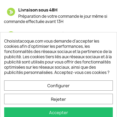
Livraison sous 48H
Préparation de votre commande le jour même si
commande effectuée avant 13H
Satisfaction de nos clients
Depuis 2009, entre 92% et 94% de nos clients
Choisistacoque.com vous demande d'accepter les
sont satisfaits de nos produits
cookies afin d'optimiser les performances, les
fonctionnalités des réseaux sociaux et la pertinence de la
publicité. Les cookies tiers liés aux réseaux sociaux et à la
Un SAV à votre écoute
publicité sont utilisés pour vous offrir des fonctionnalités
Notre SAV est disponible 6/7J de 10h à 18H
optimisées sur les réseaux sociaux, ainsi que des
publicités personnalisées. Acceptez-vous ces cookies ?
Configurer
PRODUITS

Rejeter
INFORMATIONS

Accepter
VOTRE COMPTE
