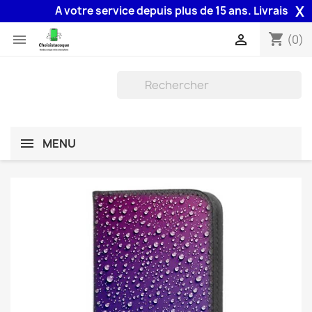
X
A votre service depuis plus de 15 ans. Livraison 48H
shopping_cart


(0)
MENU