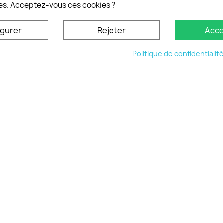
nt personnaliser son
es. Acceptez-vous ces cookies ?
phone
ctez-nous
igurer
Rejeter
Acce
u site
Politique de confidentialit
© 2026 - choisistacoque.com