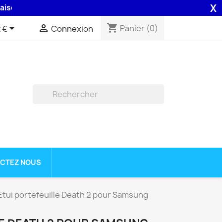
X
 48H assurée par la Poste .
shopping_cart


Panier
(0)
 €
Connexion

CTEZ NOUS
Etui portefeuille Death 2 pour Samsung