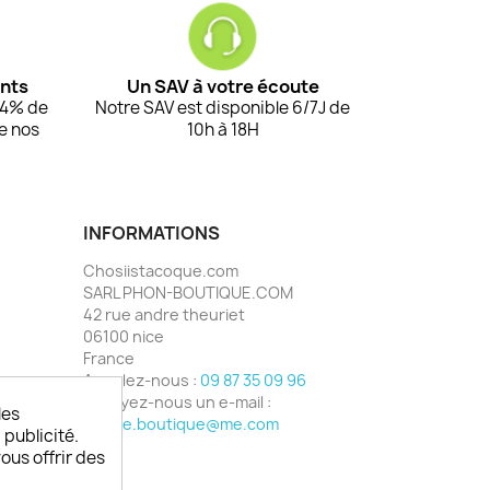
ents
Un SAV à votre écoute
94% de
Notre SAV est disponible 6/7J de
de nos
10h à 18H
INFORMATIONS
Chosiistacoque.com
SARL PHON-BOUTIQUE.COM
42 rue andre theuriet
06100 nice
France
Appelez-nous :
09 87 35 09 96
Envoyez-nous un e-mail :
les
phone.boutique@me.com
 publicité.
vous offrir des