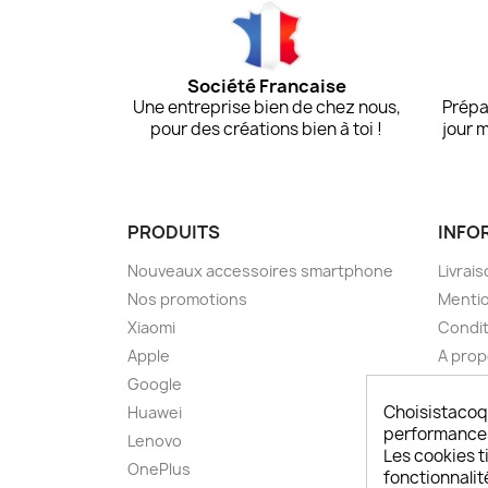
Société Francaise
Une entreprise bien de chez nous,
Prépa
pour des créations bien à toi !
jour 
PRODUITS
INFO
Nouveaux accessoires smartphone
Livrais
Nos promotions
Mentio
Xiaomi
Condit
Apple
A pro
Google
Paieme
Choisistacoq
Huawei
Retou
performances,
Lenovo
Livrai
Les cookies ti
OnePlus
FAQ ch
fonctionnalit