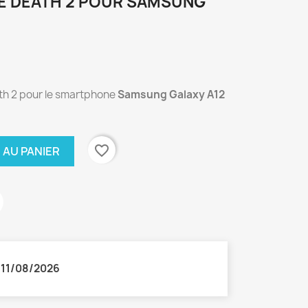
LE DEATH 2 POUR SAMSUNG
ath 2 pour le smartphone
Samsung Galaxy A12
favorite_border
 AU PANIER
:
11/08/2026