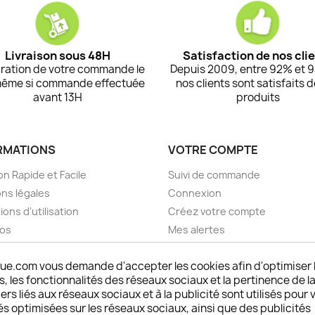
Livraison sous 48H
Satisfaction de nos cli
ration de votre commande le
Depuis 2009, entre 92% et 
même si commande effectuée
nos clients sont satisfaits 
avant 13H
produits
RMATIONS
VOTRE COMPTE
on Rapide et Facile
Suivi de commande
ns légales
Connexion
ions d'utilisation
Créez votre compte
pos
Mes alertes
nt sécurisé choisistacoque
ue.com vous demande d'accepter les cookies afin d'optimiser 
rs et remboursements
 les fonctionnalités des réseaux sociaux et la pertinence de la
son DOM TOM et outremer
ers liés aux réseaux sociaux et à la publicité sont utilisés pour 
oisistacoque
és optimisées sur les réseaux sociaux, ainsi que des publicités