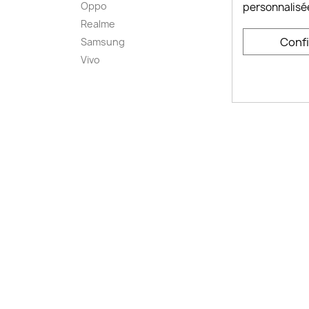
Oppo
Comme
personnalisé
smart
Realme
Conta
Conf
Samsung
Plan d
Vivo