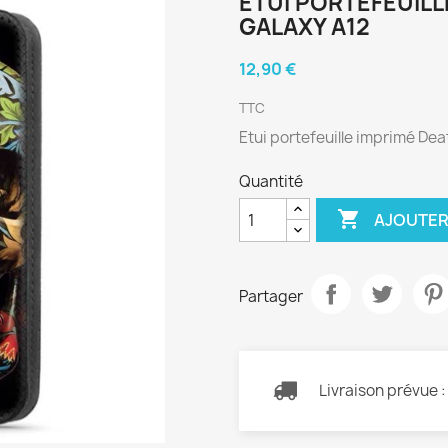
ETUI PORTEFEUIL
GALAXY A12
12,90 €
TTC
Etui portefeuille imprimé De
Quantité

AJOUTER
Partager
Livraison prévue 