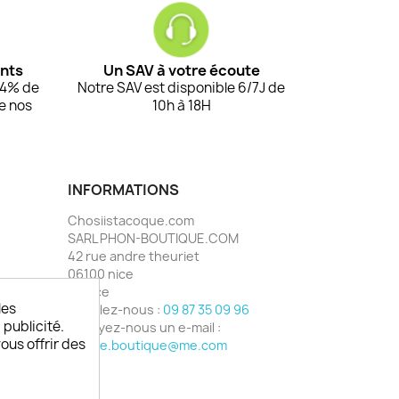
ents
Un SAV à votre écoute
94% de
Notre SAV est disponible 6/7J de
de nos
10h à 18H
INFORMATIONS
Chosiistacoque.com
SARL PHON-BOUTIQUE.COM
42 rue andre theuriet
06100 nice
France
les
Appelez-nous :
09 87 35 09 96
 publicité.
Envoyez-nous un e-mail :
vous offrir des
phone.boutique@me.com