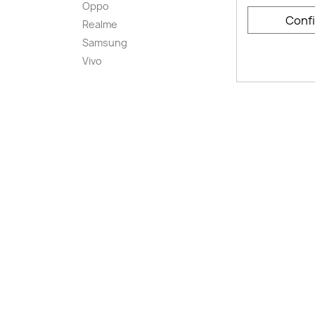
Oppo
Comme
Conf
smart
Realme
Conta
Samsung
Plan d
Vivo