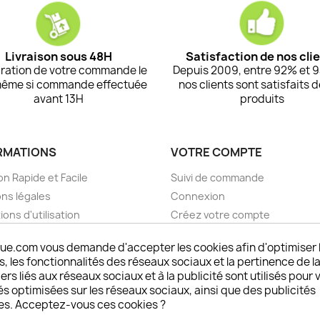
Livraison sous 48H
Satisfaction de nos cli
ration de votre commande le
Depuis 2009, entre 92% et 
même si commande effectuée
nos clients sont satisfaits 
avant 13H
produits
RMATIONS
VOTRE COMPTE
on Rapide et Facile
Suivi de commande
ns légales
Connexion
ions d'utilisation
Créez votre compte
pos
Mes alertes
ue.com vous demande d'accepter les cookies afin d'optimiser 
nt sécurisé choisistacoque
 les fonctionnalités des réseaux sociaux et la pertinence de la
rs et remboursements
ers liés aux réseaux sociaux et à la publicité sont utilisés pour 
son DOM TOM et outremer
és optimisées sur les réseaux sociaux, ainsi que des publicités
es. Acceptez-vous ces cookies ?
oisistacoque