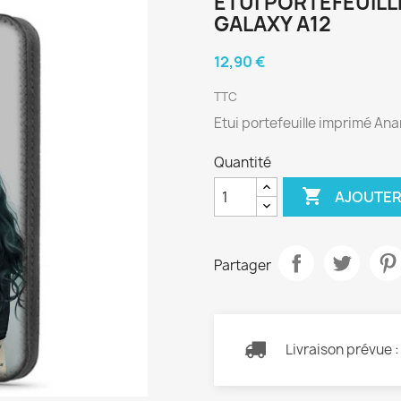
ETUI PORTEFEUIL
GALAXY A12
12,90 €
TTC
Etui portefeuille imprimé An
Quantité

AJOUTER
Partager
Livraison prévue 