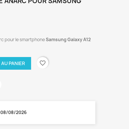
LE ANARC POUR SAMSUNG
arc pour le smartphone
Samsung Galaxy A12
favorite_border
 AU PANIER
:
08/08/2026