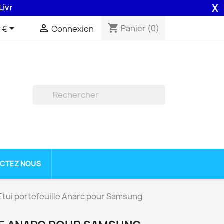
X
son 48H assurée par la Poste .
shopping_cart


Panier
(0)
 €
Connexion

CTEZ NOUS
Etui portefeuille Anarc pour Samsung