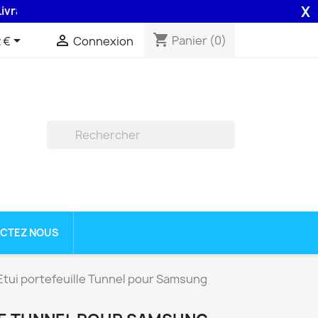
X
son 48H assurée par la Poste .
shopping_cart


Panier
(0)
 €
Connexion

CTEZ NOUS
Etui portefeuille Tunnel pour Samsung