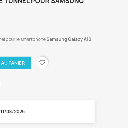
LE TUNNEL POUR SAMSUNG
nnel pour le smartphone
Samsung Galaxy A12
favorite_border
 AU PANIER
:
11/08/2026