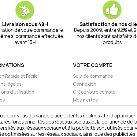
Livraison sous 48H
Satisfaction de nos cli
ration de votre commande le
Depuis 2009, entre 92% et 
même si commande effectuée
nos clients sont satisfaits 
avant 13H
produits
RMATIONS
VOTRE COMPTE
on Rapide et Facile
Suivi de commande
ns légales
Connexion
ions d'utilisation
Créez votre compte
pos
Mes alertes
nt sécurisé choisistacoque
ue.com vous demande d'accepter les cookies afin d'optimiser 
rs et remboursements
 les fonctionnalités des réseaux sociaux et la pertinence de la
son DOM TOM et outremer
ers liés aux réseaux sociaux et à la publicité sont utilisés pour 
oisistacoque
és optimisées sur les réseaux sociaux, ainsi que des publicités