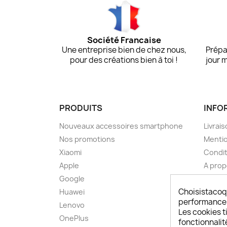
Société Francaise
Une entreprise bien de chez nous,
Prépa
pour des créations bien à toi !
jour 
PRODUITS
INFO
Nouveaux accessoires smartphone
Livrais
Nos promotions
Mentio
Xiaomi
Condit
Apple
A pro
Google
Paieme
Choisistacoq
Huawei
Retou
performances,
Lenovo
Livrai
Les cookies ti
OnePlus
FAQ ch
fonctionnalit