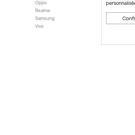
Oppo
Comme
personnalisé
smart
Realme
Conta
Conf
Samsung
Plan d
Vivo