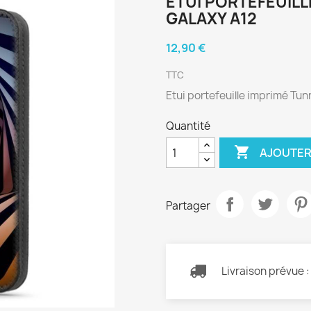
ETUI PORTEFEUIL
GALAXY A12
12,90 €
TTC
Etui portefeuille imprimé Tu
Quantité

AJOUTER
Partager
Livraison prévue 