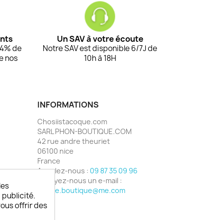
ents
Un SAV à votre écoute
94% de
Notre SAV est disponible 6/7J de
de nos
10h à 18H
INFORMATIONS
Chosiistacoque.com
SARL PHON-BOUTIQUE.COM
42 rue andre theuriet
06100 nice
France
Appelez-nous :
09 87 35 09 96
Envoyez-nous un e-mail :
les
phone.boutique@me.com
 publicité.
vous offrir des