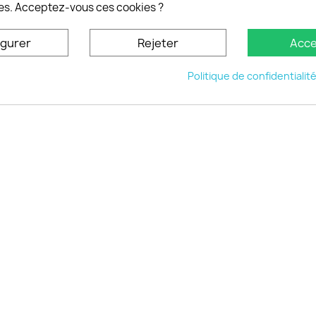
nt personnaliser son
es. Acceptez-vous ces cookies ?
phone
ctez-nous
igurer
Rejeter
Acce
u site
Politique de confidentialit
© 2026 - choisistacoque.com