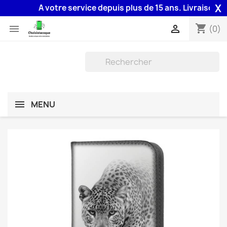
X
A votre service depuis plus de 15 ans. Livraison 48H 
shopping_cart


(0)
MENU