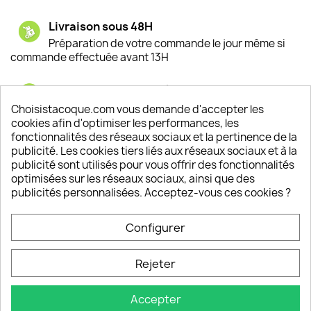
Livraison sous 48H
Préparation de votre commande le jour même si
commande effectuée avant 13H
Satisfaction de nos clients
Depuis 2009, entre 92% et 94% de nos clients
Choisistacoque.com vous demande d'accepter les
sont satisfaits de nos produits
cookies afin d'optimiser les performances, les
fonctionnalités des réseaux sociaux et la pertinence de la
publicité. Les cookies tiers liés aux réseaux sociaux et à la
Un SAV à votre écoute
publicité sont utilisés pour vous offrir des fonctionnalités
Notre SAV est disponible 6/7J de 10h à 18H
optimisées sur les réseaux sociaux, ainsi que des
publicités personnalisées. Acceptez-vous ces cookies ?
Configurer
PRODUITS

Rejeter
INFORMATIONS

Accepter
VOTRE COMPTE
