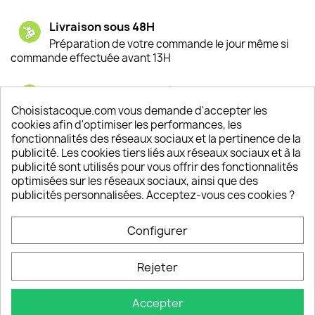
Livraison sous 48H
Préparation de votre commande le jour même si
commande effectuée avant 13H
Satisfaction de nos clients
Depuis 2009, entre 92% et 94% de nos clients
Choisistacoque.com vous demande d'accepter les
sont satisfaits de nos produits
cookies afin d'optimiser les performances, les
fonctionnalités des réseaux sociaux et la pertinence de la
publicité. Les cookies tiers liés aux réseaux sociaux et à la
Un SAV à votre écoute
publicité sont utilisés pour vous offrir des fonctionnalités
Notre SAV est disponible 6/7J de 10h à 18H
optimisées sur les réseaux sociaux, ainsi que des
publicités personnalisées. Acceptez-vous ces cookies ?
Configurer
PRODUITS

Rejeter
INFORMATIONS

Accepter
VOTRE COMPTE
