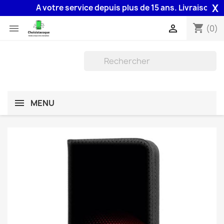
X
A votre service depuis plus de 15 ans. Livraison 48H 
shopping_cart


(0)
MENU