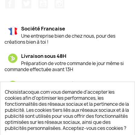
Facebook
Twitter
YouTube
Instagram
Société Francaise
Une entreprise bien de chez nous, pour des
créations bien à toi !
Livraison sous 48H
Préparation de votre commande le jour même si
commande effectuée avant 13H
Satisfaction de nos clients
Depuis 2009, entre 92% et 94% de nos clients
Choisistacoque.com vous demande d'accepter les
sont satisfaits de nos produits
cookies afin d'optimiser les performances, les
fonctionnalités des réseaux sociaux et la pertinence de la
publicité. Les cookies tiers liés aux réseaux sociaux et à la
Un SAV à votre écoute
publicité sont utilisés pour vous offrir des fonctionnalités
Notre SAV est disponible 6/7J de 10h à 18H
optimisées sur les réseaux sociaux, ainsi que des
publicités personnalisées. Acceptez-vous ces cookies ?