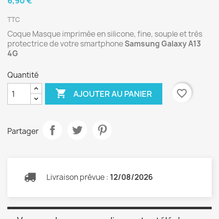
6,90 €
TTC
Coque Masque imprimée en silicone, fine, souple et très
protectrice de votre smartphone
Samsung Galaxy A13
4G
Quantité

favorite_border
AJOUTER AU PANIER
Partager
Livraison prévue :
12/08/2026