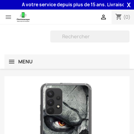
X
A votre service depuis plus de 15 ans. Livraison 48H a
shopping_cart


(0)
MENU