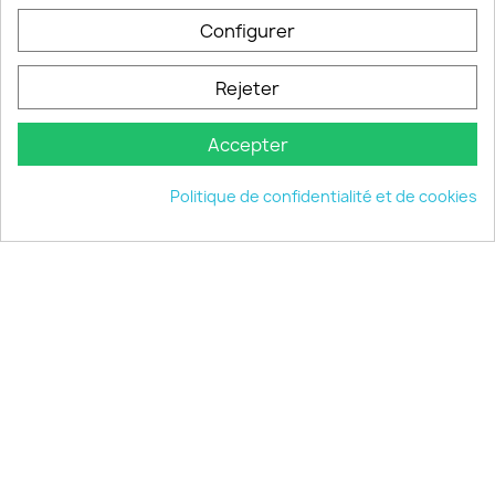
Configurer
PRODUITS

Rejeter
INFORMATIONS

Accepter
VOTRE COMPTE

Politique de confidentialité et de cookies
INFORMATIONS
keyboard_arrow_down
© 2026 - choisistacoque.com