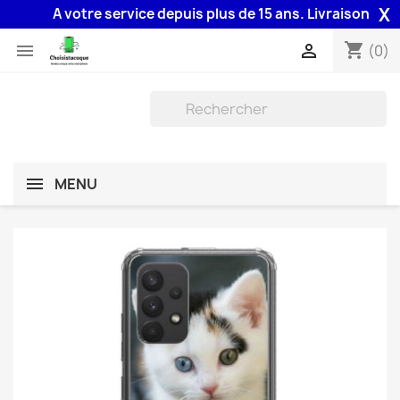
X
A votre service depuis plus de 15 ans. Livraison 48H ass
shopping_cart


(0)
MENU