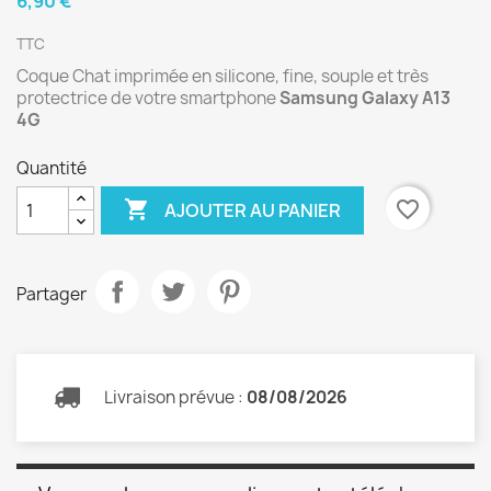
6,90 €
TTC
Coque Chat imprimée en silicone, fine, souple et très
protectrice de votre smartphone
Samsung Galaxy A13
4G
Quantité

favorite_border
AJOUTER AU PANIER
Partager
Livraison prévue :
08/08/2026