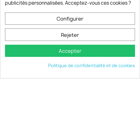
publicités personnalisées. Acceptez-vous ces cookies ?
PRODUITS

Configurer
INFORMATIONS

Rejeter
VOTRE COMPTE

Accepter
INFORMATIONS
keyboard_arrow_down
Politique de confidentialité et de cookies
© 2026 - choisistacoque.com