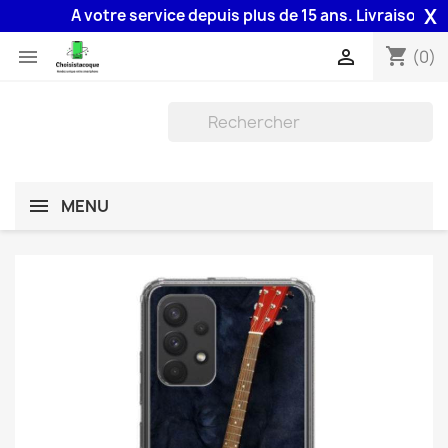
X
A votre service depuis plus de 15 ans. Livraison 48H a
shopping_cart


(0)
MENU