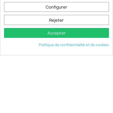
Configurer
PRODUITS

Rejeter
INFORMATIONS

Accepter
VOTRE COMPTE

Politique de confidentialité et de cookies
INFORMATIONS
keyboard_arrow_down
© 2026 - choisistacoque.com