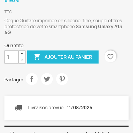
6,90 €
TTC
Coque Guitare imprimée en silicone, fine, souple et très
protectrice de votre smartphone
Samsung Galaxy A13
4G
Quantité

favorite_border
AJOUTER AU PANIER
Partager
Livraison prévue :
11/08/2026