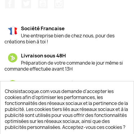
Facebook
Twitter
YouTube
Instagram
Société Francaise
Une entreprise bien de chez nous, pour des
créations bien à toi !
Livraison sous 48H
Préparation de votre commande le jour même si
commande effectuée avant 13H
Satisfaction de nos clients
Depuis 2009, entre 92% et 94% de nos clients
Choisistacoque.com vous demande d'accepter les
sont satisfaits de nos produits
cookies afin d'optimiser les performances, les
fonctionnalités des réseaux sociaux et la pertinence de la
publicité. Les cookies tiers liés aux réseaux sociaux et à la
Un SAV à votre écoute
publicité sont utilisés pour vous offrir des fonctionnalités
Notre SAV est disponible 6/7J de 10h à 18H
optimisées sur les réseaux sociaux, ainsi que des
publicités personnalisées. Acceptez-vous ces cookies ?