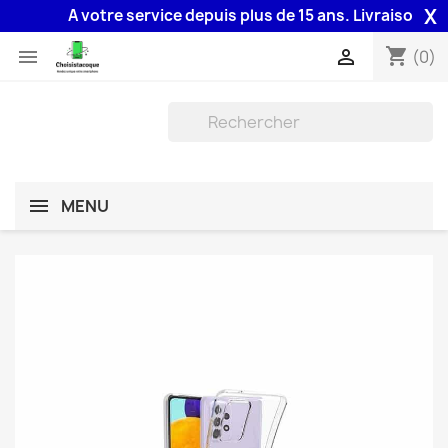
X
A votre service depuis plus de 15 ans. Livraison 48H a
shopping_cart


(0)
MENU