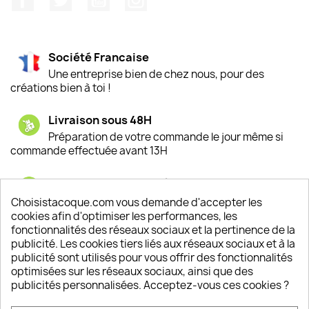
Société Francaise
Une entreprise bien de chez nous, pour des
créations bien à toi !
Livraison sous 48H
Préparation de votre commande le jour même si
commande effectuée avant 13H
Satisfaction de nos clients
Depuis 2009, entre 92% et 94% de nos clients
Choisistacoque.com vous demande d'accepter les
sont satisfaits de nos produits
cookies afin d'optimiser les performances, les
fonctionnalités des réseaux sociaux et la pertinence de la
publicité. Les cookies tiers liés aux réseaux sociaux et à la
Un SAV à votre écoute
publicité sont utilisés pour vous offrir des fonctionnalités
Notre SAV est disponible 6/7J de 10h à 18H
optimisées sur les réseaux sociaux, ainsi que des
publicités personnalisées. Acceptez-vous ces cookies ?