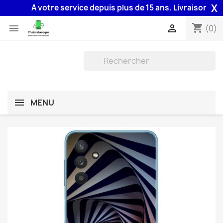
X
A votre service depuis plus de 15 ans. Livraison 48H as
shopping_cart


(0)
MENU