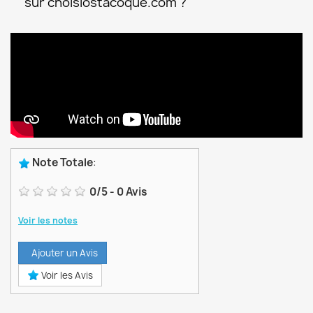
sur choisiostacoque.com ?
Note Totale
:
0
/
5
-
0
Avis
Voir les notes
Ajouter un Avis
Voir les Avis