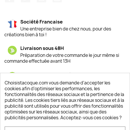
Société Francaise
Une entreprise bien de chez nous, pour des
créations bien à toi !
Livraison sous 48H
Préparation de votre commande le jour même si
commande effectuée avant 13H
Satisfaction de nos clients
Depuis 2009, entre 92% et 94% de nos clients
Choisistacoque.com vous demande d'accepter les
sont satisfaits de nos produits
cookies afin d'optimiser les performances, les
fonctionnalités des réseaux sociaux et la pertinence de la
publicité. Les cookies tiers liés aux réseaux sociaux et à la
Un SAV à votre écoute
publicité sont utilisés pour vous offrir des fonctionnalités
Notre SAV est disponible 6/7J de 10h à 18H
optimisées sur les réseaux sociaux, ainsi que des
publicités personnalisées. Acceptez-vous ces cookies ?