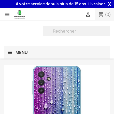
X
A votre service depuis plus de 15 ans. Livraison 48H as
shopping_cart


(0)
MENU