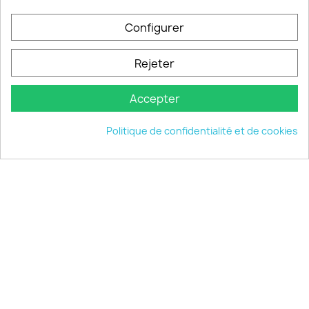
PRODUITS

Configurer
INFORMATIONS

Rejeter
VOTRE COMPTE

Accepter
INFORMATIONS
keyboard_arrow_down
Politique de confidentialité et de cookies
© 2026 - choisistacoque.com