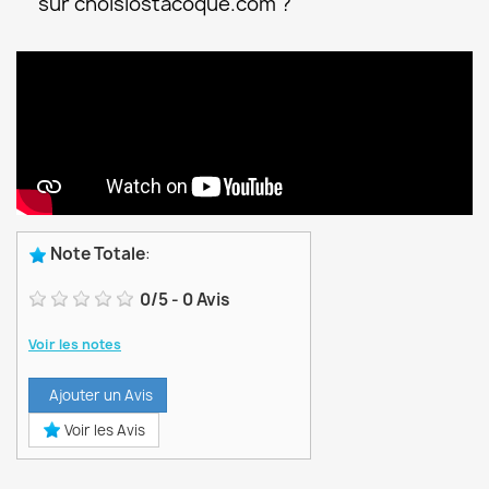
sur choisiostacoque.com ?
Note Totale
:
0
/
5
-
0
Avis
Voir les notes
Ajouter un Avis
Voir les Avis