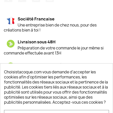
Société Francaise
Une entreprise bien de chez nous, pour des
créations bien à toi !
Livraison sous 48H
Préparation de votre commande le jour même si
commande effectuée avant 13H
Satisfaction de nos clients
Depuis 2009, entre 92% et 94% de nos clients
Choisistacoque.com vous demande d'accepter les
sont satisfaits de nos produits
cookies afin d'optimiser les performances, les
fonctionnalités des réseaux sociaux et la pertinence de la
publicité. Les cookies tiers liés aux réseaux sociaux et à la
Un SAV à votre écoute
publicité sont utilisés pour vous offrir des fonctionnalités
Notre SAV est disponible 6/7J de 10h à 18H
optimisées sur les réseaux sociaux, ainsi que des
publicités personnalisées. Acceptez-vous ces cookies ?