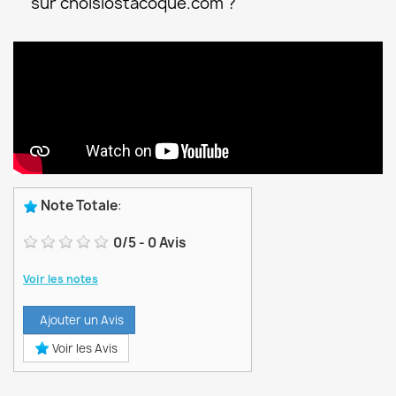
sur choisiostacoque.com ?
Note Totale
:
0
/
5
-
0
Avis
Voir les notes
Ajouter un Avis
Voir les Avis