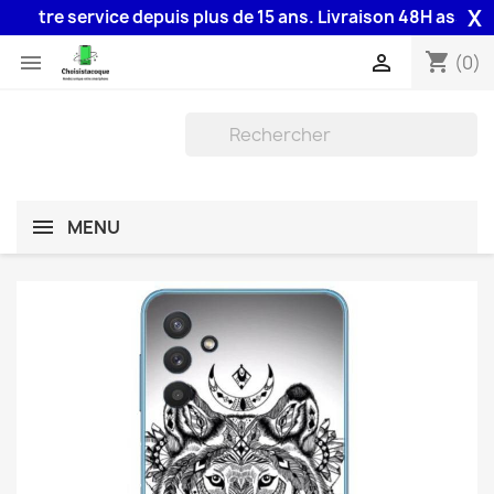
X
otre service depuis plus de 15 ans. Livraison 48H assurée pa
shopping_cart


(0)
MENU