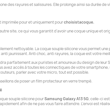
hone des rayures et salissures. Elle prolonge ainsi sa durée de v
nt imprimée pour et uniquement pour
choisistacoque.
tre site, ce qui vous garantit d'avoir une coque unique et orig
cilement nettoyable. La coque souple silicone vous permet une 
t anti jaunissant. Anti choc, anti rayures, la coque est votre meill
ndra parfaitement aux puristes et amoureux du design de leur Sam
ous avez accès à toutes les connectiques de votre smartphone,
uteurs, parler avec votre micro, tout est possible.
seillons de poser un film protecteur en verre trempé.
té
que souple silicone pour
Samsung Galaxy A13 5G
, celle-ci e
pidement afin de ne pas vous faire attendre. L'envoi est réalisé