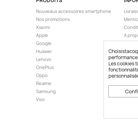
PRODUITS
INFO
Nouveaux accessoires smartphone
Livrais
Nos promotions
Mentio
Xiaomi
Condit
Apple
A pro
Google
Paieme
Choisistacoq
Huawei
Retou
performances,
Lenovo
Livrai
Les cookies ti
OnePlus
FAQ ch
fonctionnalit
Oppo
Comme
personnalisé
smart
Realme
Conta
Conf
Samsung
Plan d
Vivo