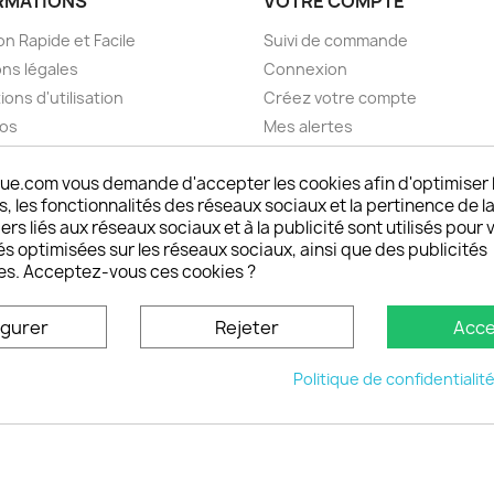
RMATIONS
VOTRE COMPTE
on Rapide et Facile
Suivi de commande
ns légales
Connexion
ions d'utilisation
Créez votre compte
pos
Mes alertes
nt sécurisé choisistacoque
ue.com vous demande d'accepter les cookies afin d'optimiser 
rs et remboursements
 les fonctionnalités des réseaux sociaux et la pertinence de la
son DOM TOM et outremer
ers liés aux réseaux sociaux et à la publicité sont utilisés pour 
oisistacoque
és optimisées sur les réseaux sociaux, ainsi que des publicités
nt personnaliser son
es. Acceptez-vous ces cookies ?
phone
ctez-nous
igurer
Rejeter
Acce
u site
Politique de confidentialit
© 2026 - choisistacoque.com