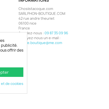
INFORMATIONS
Chosiistacoque.com
SARL PHON-BOUTIQUE.COM
42 rue andre theuriet
06100 nice
France
Appelez-nous :
09 87 35 09 96
Envoyez-nous un e-mail :
les
phone.boutique@me.com
 publicité.
vous offrir des
pter
é et de cookies