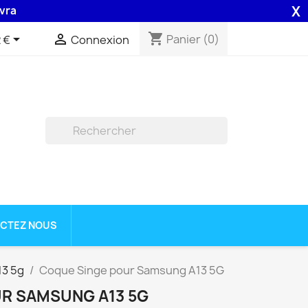
X
on 48H assurée par la Poste .
shopping_cart


Panier
(0)
 €
Connexion

CTEZ NOUS
13 5g
Coque Singe pour Samsung A13 5G
R SAMSUNG A13 5G