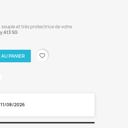
, souple et très protectrice de votre
y A13 5G
favorite_border
 AU PANIER
:
11/08/2026