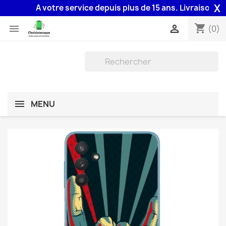
X
A votre service depuis plus de 15 ans. Livraison 48H a
shopping_cart


(0)
MENU