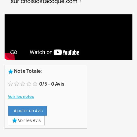
sur choisiostacoque.com ?
Note Totale
:
0
/
5
-
0
Avis
Voir les notes
Ajouter un Avis
Voir les Avis