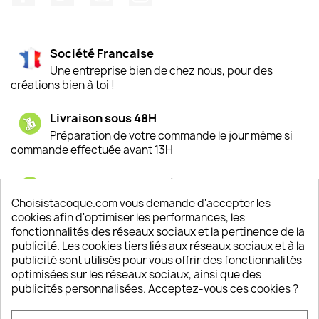
Société Francaise
Une entreprise bien de chez nous, pour des
créations bien à toi !
Livraison sous 48H
Préparation de votre commande le jour même si
commande effectuée avant 13H
Satisfaction de nos clients
Depuis 2009, entre 92% et 94% de nos clients
Choisistacoque.com vous demande d'accepter les
sont satisfaits de nos produits
cookies afin d'optimiser les performances, les
fonctionnalités des réseaux sociaux et la pertinence de la
publicité. Les cookies tiers liés aux réseaux sociaux et à la
Un SAV à votre écoute
publicité sont utilisés pour vous offrir des fonctionnalités
Notre SAV est disponible 6/7J de 10h à 18H
optimisées sur les réseaux sociaux, ainsi que des
publicités personnalisées. Acceptez-vous ces cookies ?