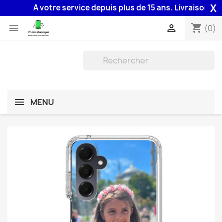
X
A votre service depuis plus de 15 ans. Livraison 48H assu
shopping_cart


(0)
MENU