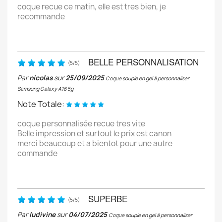
coque recue ce matin, elle est tres bien, je
recommande
BELLE PERSONNALISATION
(
5
/
5
)
Par
nicolas
sur
25/09/2025
Coque souple en gel à personnaliser
Samsung Galaxy A16 5g
Note Totale:
coque personnalisée recue tres vite
Belle impression et surtout le prix est canon
merci beaucoup et a bientot pour une autre
commande
SUPERBE
(
5
/
5
)
Par
ludivine
sur
04/07/2025
Coque souple en gel à personnaliser