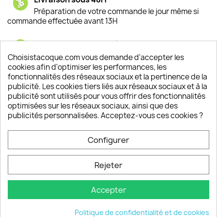
Préparation de votre commande le jour même si
commande effectuée avant 13H
Satisfaction de nos clients
Depuis 2009, entre 92% et 94% de nos clients
Choisistacoque.com vous demande d'accepter les
sont satisfaits de nos produits
cookies afin d'optimiser les performances, les
fonctionnalités des réseaux sociaux et la pertinence de la
publicité. Les cookies tiers liés aux réseaux sociaux et à la
Un SAV à votre écoute
publicité sont utilisés pour vous offrir des fonctionnalités
Notre SAV est disponible 6/7J de 10h à 18H
optimisées sur les réseaux sociaux, ainsi que des
publicités personnalisées. Acceptez-vous ces cookies ?
Configurer
PRODUITS

Rejeter
INFORMATIONS

Accepter
VOTRE COMPTE

Politique de confidentialité et de cookies
INFORMATIONS
keyboard_arrow_down