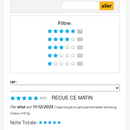
Filtre:
(4)
(0)
(0)
(0)
(0)
Trier par:
RECUE CE MATIN
(
5
/
5
)
Par
elsa
sur
11/12/2025
Coque souple en gel à personnaliser Samsung
Galaxy A16 5g
Note Totale: