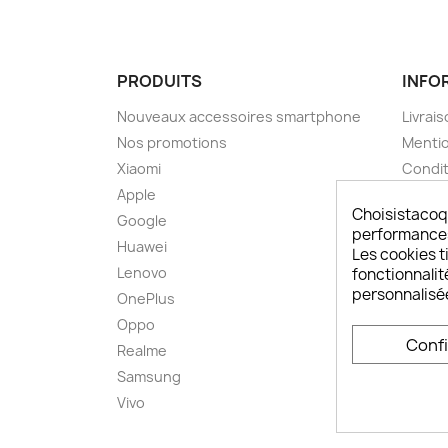
PRODUITS
INFO
Nouveaux accessoires smartphone
Livrais
Nos promotions
Mentio
Xiaomi
Condit
Apple
A pro
Choisistacoq
Google
Paieme
performances,
Huawei
Retou
Les cookies ti
Lenovo
Livrai
fonctionnalit
personnalisé
OnePlus
FAQ ch
Oppo
Comme
Conf
smart
Realme
Conta
Samsung
Plan d
Vivo