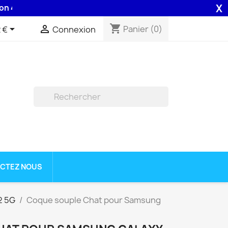
X
 assurée par la Poste .
shopping_cart


Panier
(0)
 €
Connexion

CTEZ NOUS
2 5G
Coque souple Chat pour Samsung