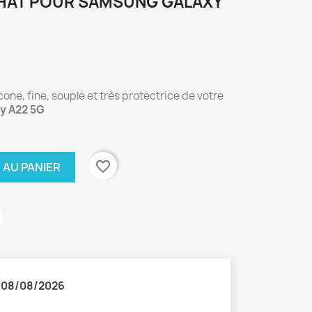
HAT POUR SAMSUNG GALAXY
ne, fine, souple et très protectrice de votre
y A22 5G
favorite_border
 AU PANIER
:
08/08/2026