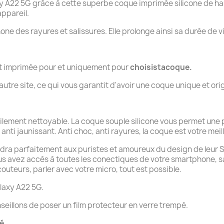
22 5G grâce à cette superbe coque imprimée silicone de haut
ppareil.
hone des rayures et salissures. Elle prolonge ainsi sa durée de v
nt imprimée pour et uniquement pour
choisistacoque.
tre site, ce qui vous garantit d'avoir une coque unique et orig
cilement nettoyable. La coque souple silicone vous permet une
anti jaunissant. Anti choc, anti rayures, la coque est votre meill
ndra parfaitement aux puristes et amoureux du design de leur Sam
ous avez accès à toutes les conectiques de votre smartphone, 
uteurs, parler avec votre micro, tout est possible.
laxy A22 5G.
seillons de poser un film protecteur en verre trempé.
té