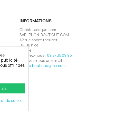
INFORMATIONS
Chosiistacoque.com
SARL PHON-BOUTIQUE.COM
42 rue andre theuriet
06100 nice
France
les
Appelez-nous :
09 87 35 09 96
 publicité.
Envoyez-nous un e-mail :
vous offrir des
phone.boutique@me.com
pter
é et de cookies