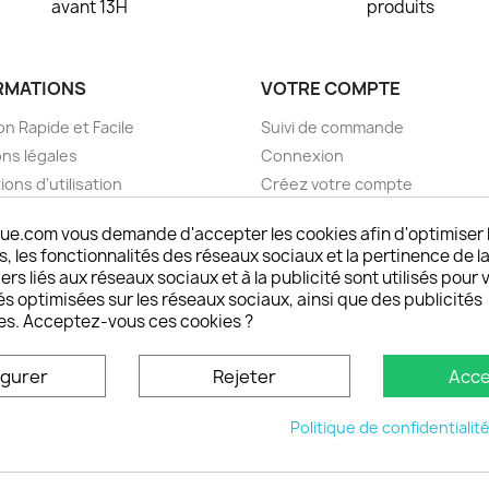
avant 13H
produits
RMATIONS
VOTRE COMPTE
on Rapide et Facile
Suivi de commande
ns légales
Connexion
ions d'utilisation
Créez votre compte
pos
Mes alertes
ue.com vous demande d'accepter les cookies afin d'optimiser 
nt sécurisé choisistacoque
 les fonctionnalités des réseaux sociaux et la pertinence de la
rs et remboursements
ers liés aux réseaux sociaux et à la publicité sont utilisés pour 
son DOM TOM et outremer
és optimisées sur les réseaux sociaux, ainsi que des publicités
es. Acceptez-vous ces cookies ?
oisistacoque
nt personnaliser son
igurer
Rejeter
Acce
phone
ctez-nous
Politique de confidentialit
u site
© 2026 - choisistacoque.com