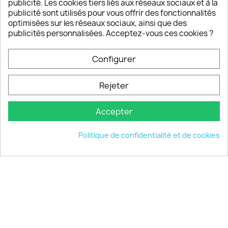
Notre SAV est disponible 6/7J de 10h à 18H
publicité. Les cookies tiers liés aux réseaux sociaux et à la
publicité sont utilisés pour vous offrir des fonctionnalités
optimisées sur les réseaux sociaux, ainsi que des
publicités personnalisées. Acceptez-vous ces cookies ?
PRODUITS

Configurer
INFORMATIONS

Rejeter
VOTRE COMPTE

Accepter
INFORMATIONS
keyboard_arrow_down
Politique de confidentialité et de cookies
© 2026 - choisistacoque.com