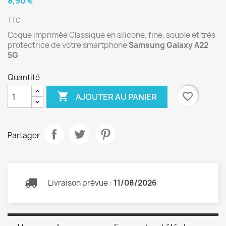
8,90 €
TTC
Coque imprimée Classique en silicone, fine, souple et très
protectrice de votre smartphone
Samsung Galaxy A22
5G
Quantité

favorite_border
AJOUTER AU PANIER
Partager
Livraison prévue :
11/08/2026