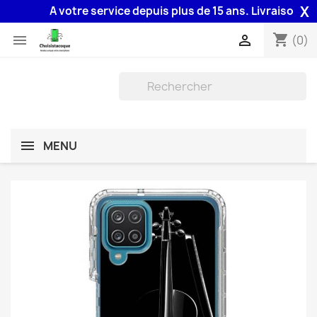
X
A votre service depuis plus de 15 ans. Livraison 48H a
shopping_cart


(0)
MENU