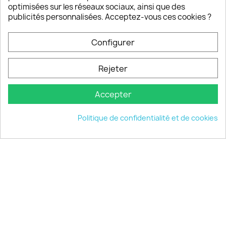
Notre SAV est disponible 6/7J de 10h à 18H
optimisées sur les réseaux sociaux, ainsi que des
publicités personnalisées. Acceptez-vous ces cookies ?
Configurer
PRODUITS

Rejeter
INFORMATIONS

Accepter
VOTRE COMPTE

Politique de confidentialité et de cookies
INFORMATIONS
keyboard_arrow_down
© 2026 - choisistacoque.com