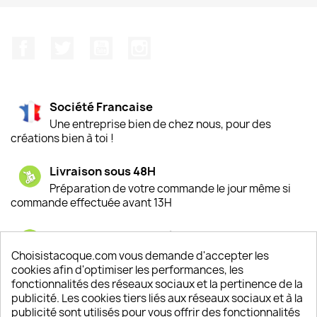
Facebook
Twitter
YouTube
Instagram
Société Francaise
Une entreprise bien de chez nous, pour des
créations bien à toi !
Livraison sous 48H
Préparation de votre commande le jour même si
commande effectuée avant 13H
Satisfaction de nos clients
Depuis 2009, entre 92% et 94% de nos clients
Choisistacoque.com vous demande d'accepter les
sont satisfaits de nos produits
cookies afin d'optimiser les performances, les
fonctionnalités des réseaux sociaux et la pertinence de la
publicité. Les cookies tiers liés aux réseaux sociaux et à la
Un SAV à votre écoute
publicité sont utilisés pour vous offrir des fonctionnalités