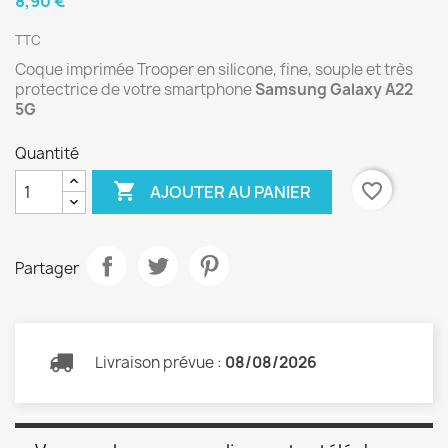
8,90 €
TTC
Coque imprimée Trooper en silicone, fine, souple et très
protectrice de votre smartphone
Samsung Galaxy A22
5G
Quantité

favorite_border
AJOUTER AU PANIER
Partager
Livraison prévue :
08/08/2026