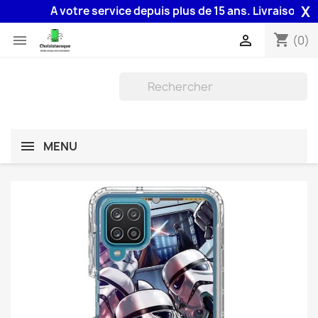
X
A votre service depuis plus de 15 ans. Livraison 48H a
shopping_cart


(0)
MENU