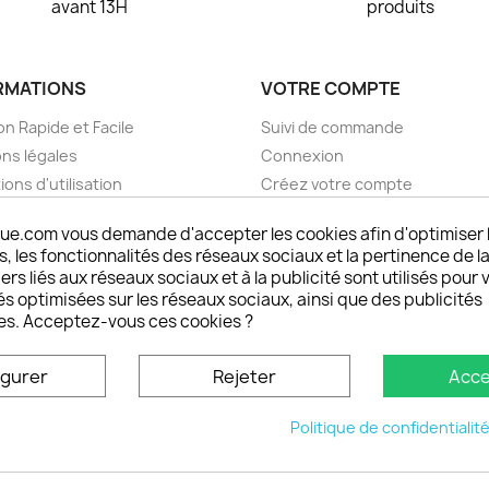
avant 13H
produits
RMATIONS
VOTRE COMPTE
on Rapide et Facile
Suivi de commande
ns légales
Connexion
ions d'utilisation
Créez votre compte
pos
Mes alertes
ue.com vous demande d'accepter les cookies afin d'optimiser 
nt sécurisé choisistacoque
 les fonctionnalités des réseaux sociaux et la pertinence de la
rs et remboursements
ers liés aux réseaux sociaux et à la publicité sont utilisés pour 
son DOM TOM et outremer
és optimisées sur les réseaux sociaux, ainsi que des publicités
es. Acceptez-vous ces cookies ?
oisistacoque
nt personnaliser son
igurer
Rejeter
Acce
phone
ctez-nous
Politique de confidentialit
u site
© 2026 - choisistacoque.com