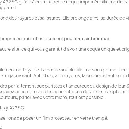
22 5G grâce à cette superbe coque imprimée silicone de haut
ppareil.
hone des rayures et salissures. Elle prolonge ainsi sa durée de v
nt imprimée pour et uniquement pour
choisistacoque.
tre site, ce qui vous garantit d'avoir une coque unique et orig
cilement nettoyable. La coque souple silicone vous permet une
anti jaunissant. Anti choc, anti rayures, la coque est votre meill
ndra parfaitement aux puristes et amoureux du design de leur Sam
ous avez accès à toutes les conenctiques de votre smartphone,
uteurs, parler avec votre micro, tout est possible.
laxy A22 5G.
seillons de poser un film protecteur en verre trempé.
té