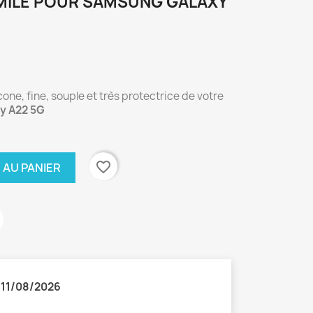
MILE POUR SAMSUNG GALAXY
one, fine, souple et très protectrice de votre
y A22 5G
favorite_border
 AU PANIER
:
11/08/2026