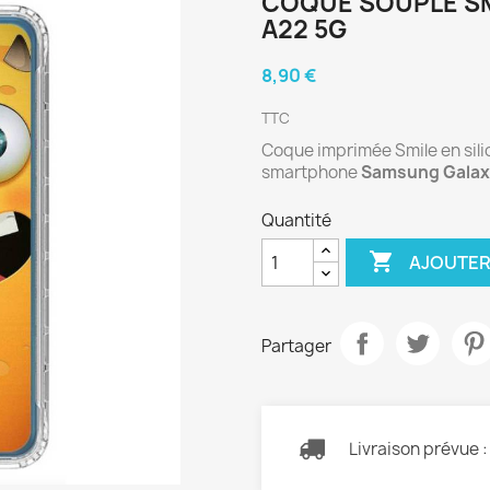
COQUE SOUPLE S
A22 5G
8,90 €
TTC
Coque imprimée Smile en silic
smartphone
Samsung Galax
Quantité

AJOUTER
Partager
Livraison prévue 