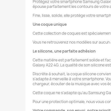
Protégez votre smartphone Samsung Galaxy A
épouse parfaitement les contours de votre a
Fine, lisse, solide, elle protège votre smartp
Une coque unique
Cette collection de coques est spécialeme
Vous ne retrouverez nos modèles sur aucun au
Le silicone, une parfaite adhésion
Cette matière est parfaitement solide et fa
Galaxy A22 4G. La qualité de son silicone est 
Discrète à souhait, la coque silicone convie
s'adapte à merveille à votre smartphone. V
chargeur, écouter de la musique avec vos éco
Cette coque ne s'adapte qu'au Samsung Ga
Pour une protection optimale, nous vous con
Votre commande, son envoi, notre priori