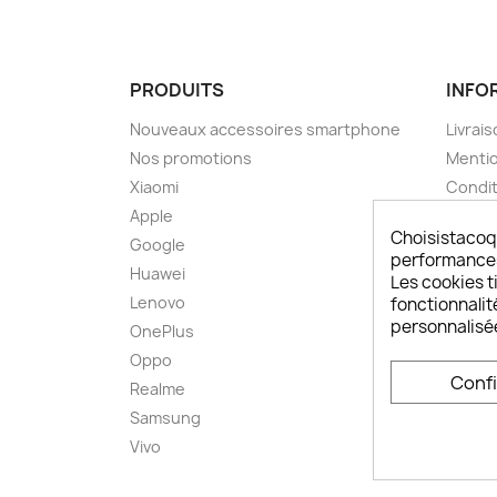
PRODUITS
INFO
Nouveaux accessoires smartphone
Livrais
Nos promotions
Mentio
Xiaomi
Condit
Apple
A pro
Choisistacoq
Google
Paieme
performances,
Huawei
Retou
Les cookies ti
Lenovo
Livrai
fonctionnalit
personnalisé
OnePlus
FAQ ch
Oppo
Comme
Conf
smart
Realme
Conta
Samsung
Plan d
Vivo