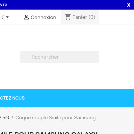
X
on 48H assurée par la Poste .
shopping_cart


Panier
(0)
 €
Connexion

CTEZ NOUS
2 5G
Coque souple Smile pour Samsung