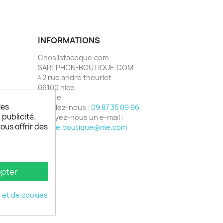
INFORMATIONS
Chosiistacoque.com
SARL PHON-BOUTIQUE.COM
42 rue andre theuriet
06100 nice
France
les
Appelez-nous :
09 87 35 09 96
 publicité.
Envoyez-nous un e-mail :
vous offrir des
phone.boutique@me.com
pter
é et de cookies