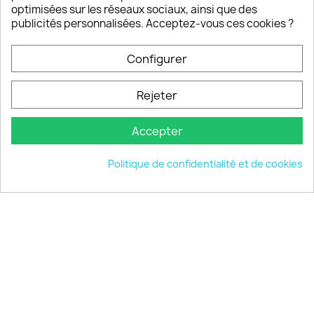
Notre SAV est disponible 6/7J de 10h à 18H
optimisées sur les réseaux sociaux, ainsi que des
publicités personnalisées. Acceptez-vous ces cookies ?
Configurer
PRODUITS

Rejeter
INFORMATIONS

Accepter
VOTRE COMPTE

Politique de confidentialité et de cookies
INFORMATIONS
keyboard_arrow_down
© 2026 - choisistacoque.com