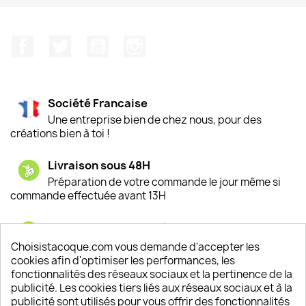
Facebook
Twitter
YouTube
Instagram
Société Francaise
Une entreprise bien de chez nous, pour des
créations bien à toi !
Livraison sous 48H
Préparation de votre commande le jour même si
commande effectuée avant 13H
Satisfaction de nos clients
Depuis 2009, entre 92% et 94% de nos clients
Choisistacoque.com vous demande d'accepter les
sont satisfaits de nos produits
cookies afin d'optimiser les performances, les
fonctionnalités des réseaux sociaux et la pertinence de la
publicité. Les cookies tiers liés aux réseaux sociaux et à la
Un SAV à votre écoute
publicité sont utilisés pour vous offrir des fonctionnalités