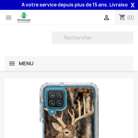
X
A votre service depuis plus de 15 ans. Livraison 48H a
shopping_cart


(0)
MENU