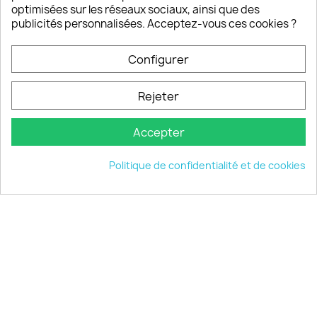
Notre SAV est disponible 6/7J de 10h à 18H
optimisées sur les réseaux sociaux, ainsi que des
publicités personnalisées. Acceptez-vous ces cookies ?
Configurer
PRODUITS

Rejeter
INFORMATIONS

Accepter
VOTRE COMPTE

Politique de confidentialité et de cookies
INFORMATIONS
keyboard_arrow_down
© 2026 - choisistacoque.com