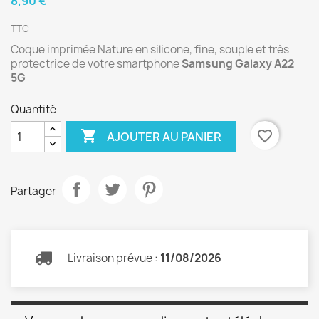
8,90 €
TTC
Coque imprimée Nature en silicone, fine, souple et très
protectrice de votre smartphone
Samsung Galaxy A22
5G
Quantité

favorite_border
AJOUTER AU PANIER
Partager
Livraison prévue :
11/08/2026