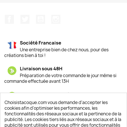
Facebook
Twitter
YouTube
Instagram
Société Francaise
Une entreprise bien de chez nous, pour des
créations bien à toi !
Livraison sous 48H
Préparation de votre commande le jour même si
commande effectuée avant 13H
Satisfaction de nos clients
Depuis 2009, entre 92% et 94% de nos clients
Choisistacoque.com vous demande d'accepter les
sont satisfaits de nos produits
cookies afin d'optimiser les performances, les
fonctionnalités des réseaux sociaux et la pertinence de la
publicité. Les cookies tiers liés aux réseaux sociaux et à la
Un SAV à votre écoute
publicité sont utilisés pour vous offrir des fonctionnalités