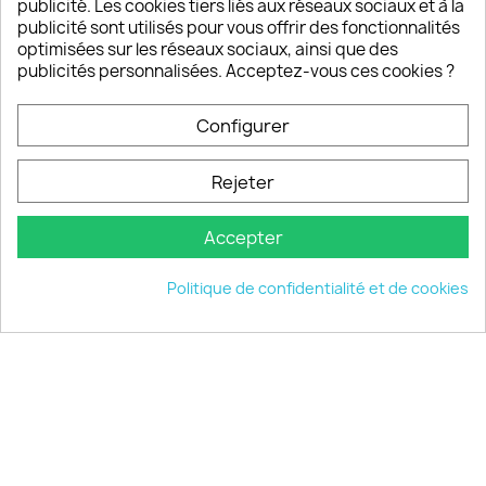
Notre SAV est disponible 6/7J de 10h à 18H
publicité. Les cookies tiers liés aux réseaux sociaux et à la
publicité sont utilisés pour vous offrir des fonctionnalités
optimisées sur les réseaux sociaux, ainsi que des
publicités personnalisées. Acceptez-vous ces cookies ?
PRODUITS

Configurer
INFORMATIONS

Rejeter
VOTRE COMPTE

Accepter
INFORMATIONS
keyboard_arrow_down
Politique de confidentialité et de cookies
© 2026 - choisistacoque.com