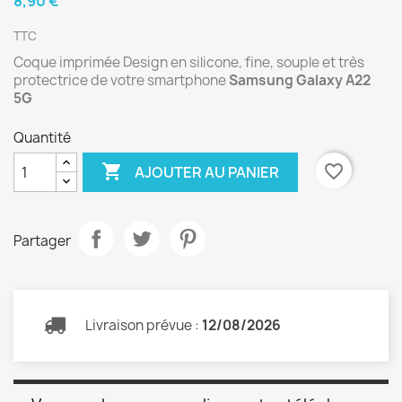
8,90 €
TTC
Coque imprimée Design en silicone, fine, souple et très
protectrice de votre smartphone
Samsung Galaxy A22
5G
Quantité

favorite_border
AJOUTER AU PANIER
Partager
Livraison prévue :
12/08/2026