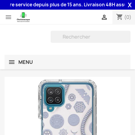
X
re service depuis plus de 15 ans. Livraison 48H assurée par 
shopping_cart


(0)
MENU