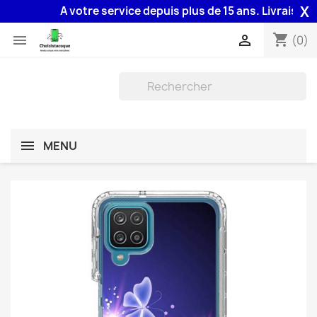
X
A votre service depuis plus de 15 ans. Livraison 48H
shopping_cart


(0)
MENU