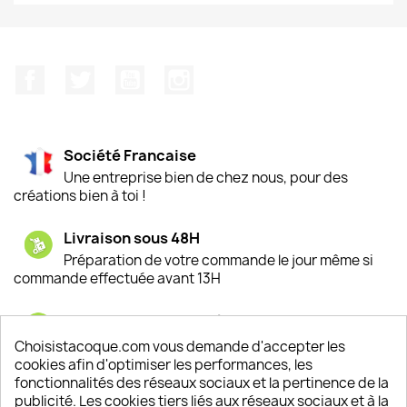
Facebook
Twitter
YouTube
Instagram
Société Francaise
Une entreprise bien de chez nous, pour des
créations bien à toi !
Livraison sous 48H
Préparation de votre commande le jour même si
commande effectuée avant 13H
Satisfaction de nos clients
Depuis 2009, entre 92% et 94% de nos clients
Choisistacoque.com vous demande d'accepter les
sont satisfaits de nos produits
cookies afin d'optimiser les performances, les
fonctionnalités des réseaux sociaux et la pertinence de la
publicité. Les cookies tiers liés aux réseaux sociaux et à la
Un SAV à votre écoute