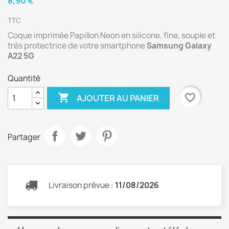
8,90 €
TTC
Coque imprimée Papillon Neon en silicone, fine, souple et
très protectrice de votre smartphone
Samsung Galaxy
A22 5G
Quantité

favorite_border
AJOUTER AU PANIER
Partager
Livraison prévue :
11/08/2026