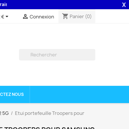
X
n 48H assurée par la Poste .
shopping_cart


Panier
(0)
 €
Connexion

CTEZ NOUS
2 5G
Etui portefeuille Troopers pour