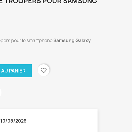
LE TROOPERS POUR SAMSUNG
oopers pour le smartphone
Samsung Galaxy
favorite_border
 AU PANIER
:
10/08/2026