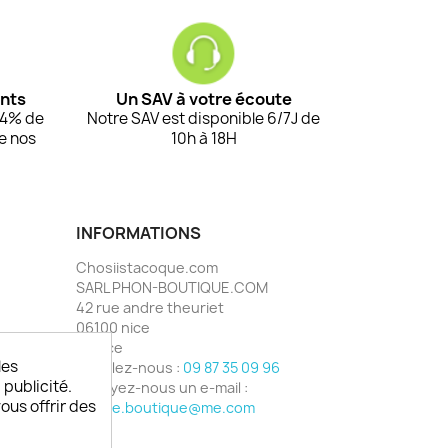
ents
Un SAV à votre écoute
94% de
Notre SAV est disponible 6/7J de
de nos
10h à 18H
INFORMATIONS
Chosiistacoque.com
SARL PHON-BOUTIQUE.COM
42 rue andre theuriet
06100 nice
France
les
Appelez-nous :
09 87 35 09 96
 publicité.
Envoyez-nous un e-mail :
vous offrir des
phone.boutique@me.com