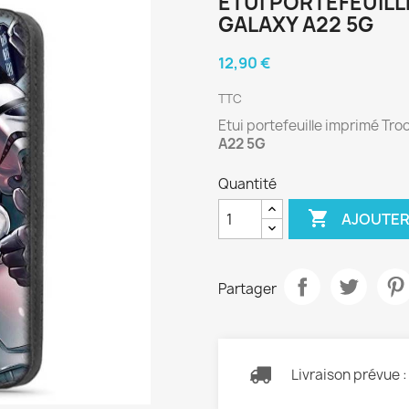
ETUI PORTEFEUIL
GALAXY A22 5G
12,90 €
TTC
Etui portefeuille imprimé Tr
A22 5G
Quantité

AJOUTER
Partager
Livraison prévue 