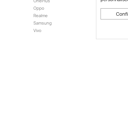
OnePlus
FAQ ch
Oppo
Comme
Conf
smart
Realme
Conta
Samsung
Plan d
Vivo