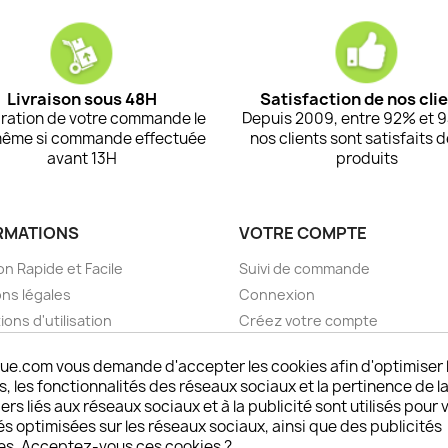
Livraison sous 48H
Satisfaction de nos cli
ration de votre commande le
Depuis 2009, entre 92% et 
même si commande effectuée
nos clients sont satisfaits 
avant 13H
produits
RMATIONS
VOTRE COMPTE
on Rapide et Facile
Suivi de commande
ns légales
Connexion
ions d'utilisation
Créez votre compte
pos
Mes alertes
ue.com vous demande d'accepter les cookies afin d'optimiser 
nt sécurisé choisistacoque
 les fonctionnalités des réseaux sociaux et la pertinence de la
rs et remboursements
ers liés aux réseaux sociaux et à la publicité sont utilisés pour 
son DOM TOM et outremer
és optimisées sur les réseaux sociaux, ainsi que des publicités
es. Acceptez-vous ces cookies ?