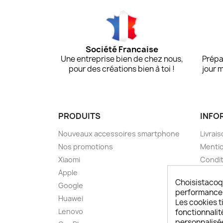
Société Francaise
Une entreprise bien de chez nous,
Prépa
pour des créations bien à toi !
jour 
PRODUITS
INFO
Nouveaux accessoires smartphone
Livrais
Nos promotions
Mentio
Xiaomi
Condit
Apple
A pro
Choisistacoq
Google
Paieme
performances,
Huawei
Retou
Les cookies ti
Lenovo
Livrai
fonctionnalit
personnalisé