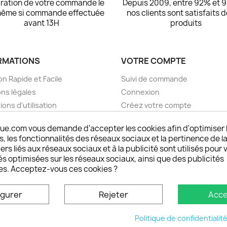
ration de votre commande le
Depuis 2009, entre 92% et 
même si commande effectuée
nos clients sont satisfaits 
avant 13H
produits
RMATIONS
VOTRE COMPTE
on Rapide et Facile
Suivi de commande
ns légales
Connexion
ions d'utilisation
Créez votre compte
pos
Mes alertes
ue.com vous demande d'accepter les cookies afin d'optimiser 
nt sécurisé choisistacoque
 les fonctionnalités des réseaux sociaux et la pertinence de la
rs et remboursements
ers liés aux réseaux sociaux et à la publicité sont utilisés pour 
son DOM TOM et outremer
és optimisées sur les réseaux sociaux, ainsi que des publicités
es. Acceptez-vous ces cookies ?
oisistacoque
nt personnaliser son
igurer
Rejeter
Acce
phone
ctez-nous
Politique de confidentialit
u site