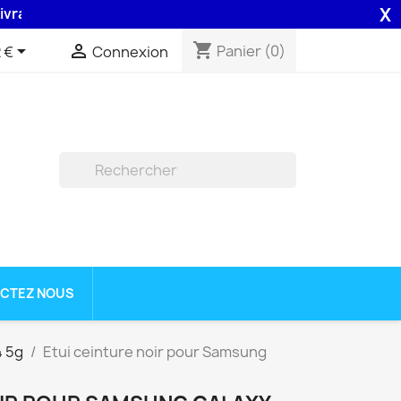
X
son 48H assurée par la Poste .
shopping_cart


Panier
(0)
 €
Connexion

CTEZ NOUS
4 5g
Etui ceinture noir pour Samsung