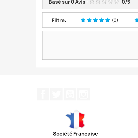
Basé sur
0
Avis
-
0
/
5
Filtre:
(0)
Facebook
Twitter
YouTube
Instagram
Société Francaise