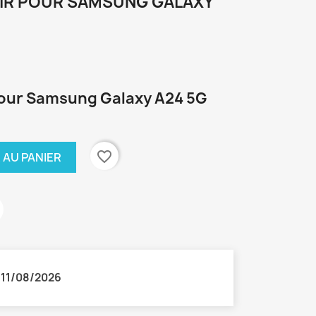
OIR POUR SAMSUNG GALAXY
 pour Samsung Galaxy A24 5G
favorite_border
 AU PANIER
:
11/08/2026