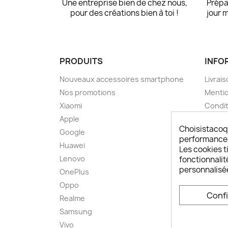
Une entreprise bien de chez nous,
Prépa
pour des créations bien à toi !
jour 
PRODUITS
INFO
Nouveaux accessoires smartphone
Livrais
Nos promotions
Mentio
Xiaomi
Condit
Apple
A pro
Choisistacoq
Google
Paieme
performances,
Huawei
Retou
Les cookies ti
Lenovo
Livrai
fonctionnalit
personnalisé
OnePlus
FAQ ch
Oppo
Comme
Conf
smart
Realme
Conta
Samsung
Plan d
Vivo