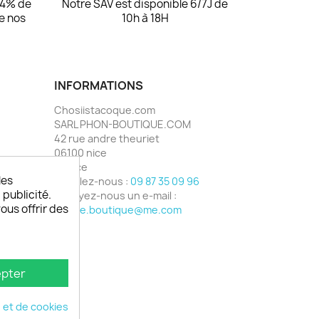
94% de
Notre SAV est disponible 6/7J de
de nos
10h à 18H
INFORMATIONS
Chosiistacoque.com
SARL PHON-BOUTIQUE.COM
42 rue andre theuriet
06100 nice
France
les
Appelez-nous :
09 87 35 09 96
 publicité.
Envoyez-nous un e-mail :
vous offrir des
phone.boutique@me.com
pter
é et de cookies