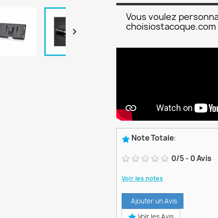
Vous voulez personna
choisiostacoque.com

Note Totale
:
0
/
5
-
0
Avis
Voir les notes
Ajouter un Avis
Voir les Avis