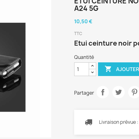
ETUI CEINTURE N
A24 5G
10,50 €
TTC
Etui ceinture noir
Quantité

AJOUTER
Partager
Livraison prévue 