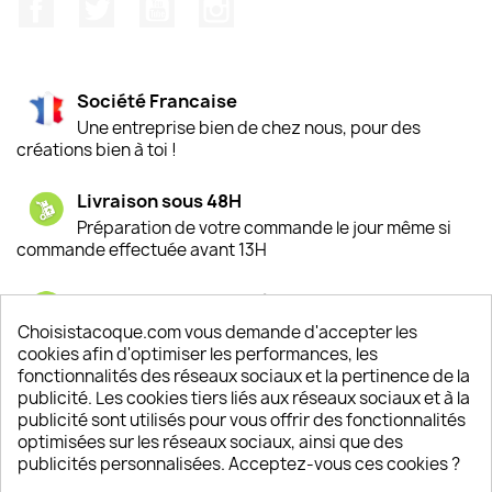
Facebook
Twitter
YouTube
Instagram
Société Francaise
Une entreprise bien de chez nous, pour des
créations bien à toi !
Livraison sous 48H
Préparation de votre commande le jour même si
commande effectuée avant 13H
Satisfaction de nos clients
Depuis 2009, entre 92% et 94% de nos clients
Choisistacoque.com vous demande d'accepter les
sont satisfaits de nos produits
cookies afin d'optimiser les performances, les
fonctionnalités des réseaux sociaux et la pertinence de la
publicité. Les cookies tiers liés aux réseaux sociaux et à la
Un SAV à votre écoute
publicité sont utilisés pour vous offrir des fonctionnalités
Notre SAV est disponible 6/7J de 10h à 18H
optimisées sur les réseaux sociaux, ainsi que des
publicités personnalisées. Acceptez-vous ces cookies ?