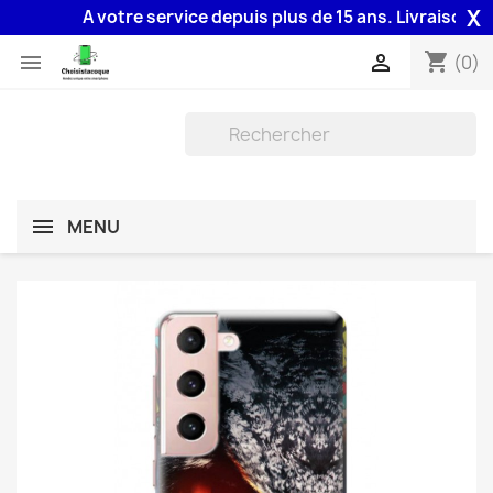
X
A votre service depuis plus de 15 ans. Livraison 48H a
shopping_cart


(0)
MENU