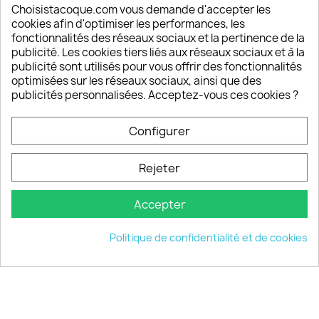
Depuis 2009, entre 92% et 94% de nos clients
Choisistacoque.com vous demande d'accepter les
sont satisfaits de nos produits
cookies afin d'optimiser les performances, les
fonctionnalités des réseaux sociaux et la pertinence de la
publicité. Les cookies tiers liés aux réseaux sociaux et à la
Un SAV à votre écoute
publicité sont utilisés pour vous offrir des fonctionnalités
Notre SAV est disponible 6/7J de 10h à 18H
optimisées sur les réseaux sociaux, ainsi que des
publicités personnalisées. Acceptez-vous ces cookies ?
Configurer
PRODUITS

Rejeter
INFORMATIONS

Accepter
VOTRE COMPTE

Politique de confidentialité et de cookies
INFORMATIONS
keyboard_arrow_down
© 2026 - choisistacoque.com