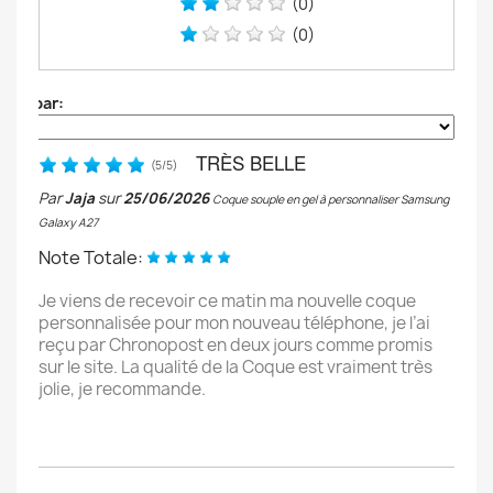
(0)
(0)
Trier par:
TRÈS BELLE
(
5
/
5
)
Par
Jaja
sur
25/06/2026
Coque souple en gel à personnaliser Samsung
Galaxy A27
Note Totale:
Je viens de recevoir ce matin ma nouvelle coque
personnalisée pour mon nouveau téléphone, je l’ai
reçu par Chronopost en deux jours comme promis
sur le site. La qualité de la Coque est vraiment très
jolie, je recommande.