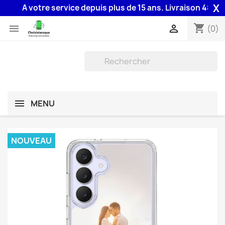
X
A votre service depuis plus de 15 ans. Livraison 48H assurée
shopping_cart


(0)
MENU
NOUVEAU