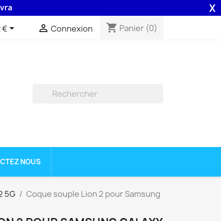
X
on 48H assurée par la Poste .
shopping_cart


Panier
(0)
 €
Connexion

CTEZ NOUS
2 5G
Coque souple Lion 2 pour Samsung