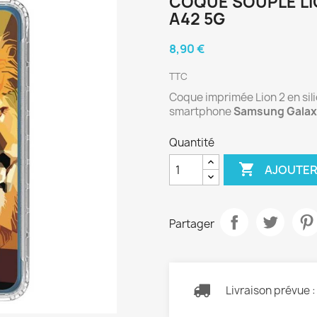
COQUE SOUPLE LI
A42 5G
8,90 €
TTC
Coque imprimée Lion 2 en sili
smartphone
Samsung Gala
Quantité

AJOUTER
Partager
Livraison prévue 