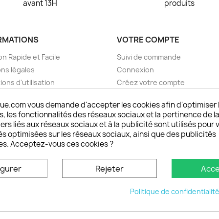
avant 13H
produits
RMATIONS
VOTRE COMPTE
on Rapide et Facile
Suivi de commande
ns légales
Connexion
ions d'utilisation
Créez votre compte
pos
Mes alertes
ue.com vous demande d'accepter les cookies afin d'optimiser 
nt sécurisé choisistacoque
 les fonctionnalités des réseaux sociaux et la pertinence de la
rs et remboursements
ers liés aux réseaux sociaux et à la publicité sont utilisés pour 
son DOM TOM et outremer
és optimisées sur les réseaux sociaux, ainsi que des publicités
es. Acceptez-vous ces cookies ?
oisistacoque
nt personnaliser son
igurer
Rejeter
Acce
phone
ctez-nous
Politique de confidentialit
u site
© 2026 - choisistacoque.com