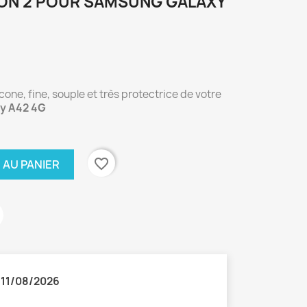
ON 2 POUR SAMSUNG GALAXY
cone, fine, souple et très protectrice de votre
xy
A42 4G
favorite_border
 AU PANIER
:
11/08/2026