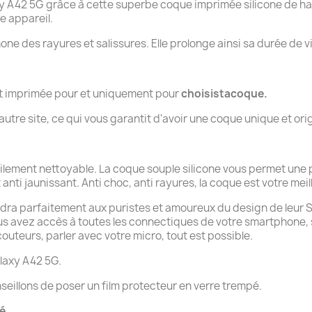
A42 5G grâce à cette superbe coque imprimée silicone de haut
e appareil.
hone des rayures et salissures. Elle prolonge ainsi sa durée de v
nt imprimée pour et uniquement pour
choisistacoque.
tre site, ce qui vous garantit d'avoir une coque unique et orig
cilement nettoyable. La coque souple silicone vous permet une
anti jaunissant. Anti choc, anti rayures, la coque est votre meill
ndra parfaitement aux puristes et amoureux du design de leur Sam
ous avez accès à toutes les connectiques de votre smartphone,
uteurs, parler avec votre micro, tout est possible.
laxy A42 5G.
seillons de poser un film protecteur en verre trempé.
té