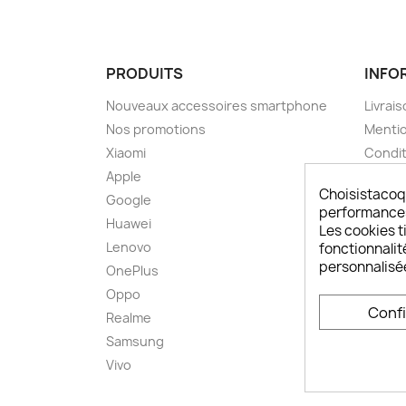
PRODUITS
INFO
Nouveaux accessoires smartphone
Livrais
Nos promotions
Mentio
Xiaomi
Condit
Apple
A pro
Choisistacoq
Google
Paieme
performances,
Huawei
Retou
Les cookies ti
Lenovo
Livrai
fonctionnalit
personnalisé
OnePlus
FAQ ch
Oppo
Comme
Conf
smart
Realme
Conta
Samsung
Plan d
Vivo