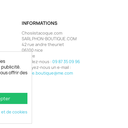
INFORMATIONS
Chosiistacoque.com
SARL PHON-BOUTIQUE.COM
42 rue andre theuriet
06100 nice
France
les
Appelez-nous :
09 87 35 09 96
 publicité.
Envoyez-nous un e-mail :
vous offrir des
phone.boutique@me.com
pter
é et de cookies