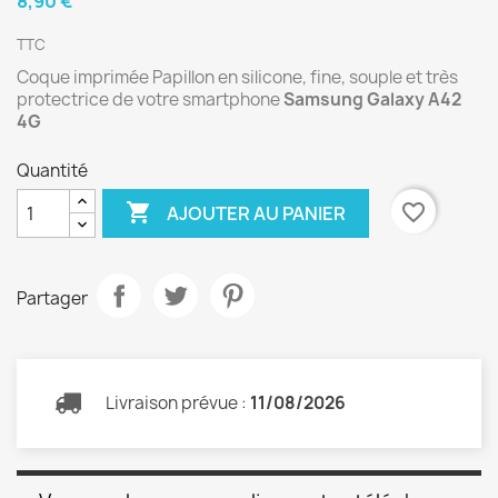
8,90 €
TTC
Coque imprimée Papillon en silicone, fine, souple et très
protectrice de votre smartphone
Samsung Galaxy
A42
4G
Quantité

favorite_border
AJOUTER AU PANIER
Partager
Livraison prévue :
11/08/2026