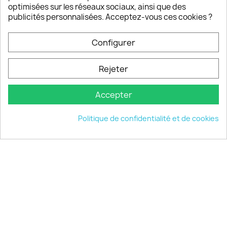
Notre SAV est disponible 6/7J de 10h à 18H
optimisées sur les réseaux sociaux, ainsi que des
publicités personnalisées. Acceptez-vous ces cookies ?
Configurer
PRODUITS

Rejeter
INFORMATIONS

Accepter
VOTRE COMPTE

Politique de confidentialité et de cookies
INFORMATIONS
keyboard_arrow_down
© 2026 - choisistacoque.com