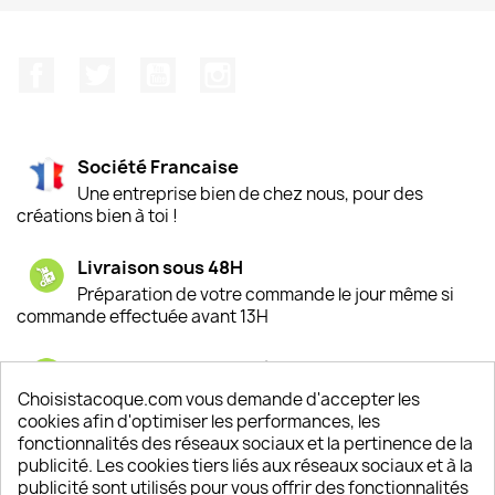
Facebook
Twitter
YouTube
Instagram
Société Francaise
Une entreprise bien de chez nous, pour des
créations bien à toi !
Livraison sous 48H
Préparation de votre commande le jour même si
commande effectuée avant 13H
Satisfaction de nos clients
Depuis 2009, entre 92% et 94% de nos clients
Choisistacoque.com vous demande d'accepter les
sont satisfaits de nos produits
cookies afin d'optimiser les performances, les
fonctionnalités des réseaux sociaux et la pertinence de la
publicité. Les cookies tiers liés aux réseaux sociaux et à la
Un SAV à votre écoute
publicité sont utilisés pour vous offrir des fonctionnalités