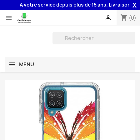
X
A votre service depuis plus de 15 ans. Livraison 48H as
shopping_cart


(0)
MENU